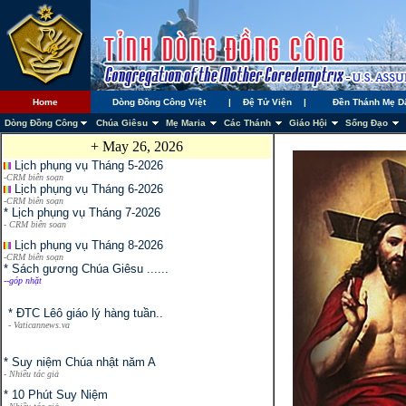
Home
Dòng Đồng Công Việt
|
Đệ Tử Viện
|
Đền Thánh Mẹ D
Dòng Đồng Công
Chúa Giêsu
Mẹ Maria
Các Thánh
Giáo Hội
Sống Đạo
+
May 26, 2026
Lịch phụng vụ Tháng 5-2026
-CRM biên soạn
Lịch phụng vụ Tháng 6-2026
-CRM biên soạn
* Lịch phụng vụ Tháng 7-2026
- CRM biên soan
Lịch phụng vụ Tháng 8-2026
-CRM biên soạn
* Sách gương Chúa Giêsu ......
--góp nhặt
* ĐTC Lêô giáo lý hàng tuần..
- Vaticannews.va
* Suy niệm Chúa nhật năm A
- Nhiều tác giả
* 10 Phút Suy Niệm