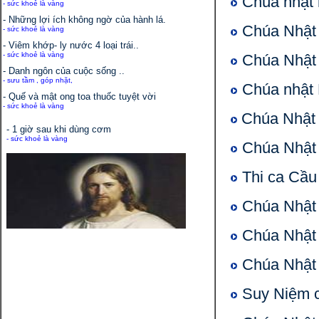
Chúa nhật n
- sức khoẻ là vàng
- Những lợi ích không ngờ của hành lá.
Chúa Nhật L
- sức khoẻ là vàng
- Viêm khớp- ly nước 4 loại trái..
- sức khoẻ là vàng
Chúa Nhật 
- Danh ngôn của cuộc sống ..
- sưu tầm , góp nhặt,
Chúa nhật L
- Quế và mật ong toa thuốc tuyệt vời
- sức khoẻ là vàng
Chúa Nhật n
- 1 giờ sau khi dùng cơm
- sức khoẻ là vàng
Chúa Nhật 
Thi ca Cầu 
Chúa Nhật 
Chúa Nhật 
Chúa Nhật n
Suy Niệm củ