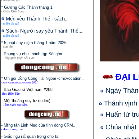
- Nhiều tác giả
* Gương Các Thánh tháng 1
- Châu Kiên Long
Mến yêu Thánh Thể - sách...
- nhiều tác giả
Sách- Người say yêu Thánh Thể....
- nhiều tác giả
* 5 phút suy niệm tháng 1 năm 2026
- Sưu tầm
- Phụng vụ chư thánh tgp Sài gòn
- Tổng giáo phận Sài Gòn
ĐẠI 
* Ơn gọi Đồng Công Hải Ngoại -cmcvocation..
- www.cmcvocation.org 2021
Ngày Thánh
- Báo Giáo sĩ Việt nam #288
-Ban Biên Tập.
- Một thoáng suy tư (index)
Thánh vịnh
- Tầm Xuân sưu tầm.
Huấn từ tru
- Mfng tân Linh Mục của tỉnh dòng CRM...
Chúa nhật 
- dongcong.net
- Giấc ngủ rất quan trọng cho ta