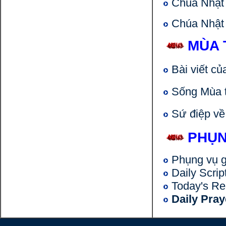
Chúa Nhật 
Chúa Nhật n
MÙA 
Bài viết củ
Sống Mùa th
Sứ điệp về 
PHỤN
Phụng vụ gi
Daily Script
Today's Rea
Daily Praye