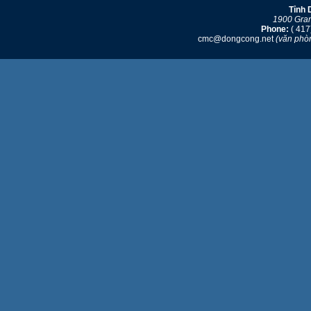
Tỉnh
1900 Gra
Phone:
( 417
cmc@dongcong.net
(văn phò