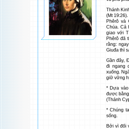
Thánh Kinh
(Mt 19:26)
Phêrô và 
Chúa. Cả 
giao với 
Phêrô đã t
rằng: nga
Giuđa thì s
Gần đây, Đ
đi ngang 
xuống. Ngà
giữ vững hy
* Dựa vào
được bằng 
(Thánh Cyp
* Chúng ta
sống.
Bởi vì đối 