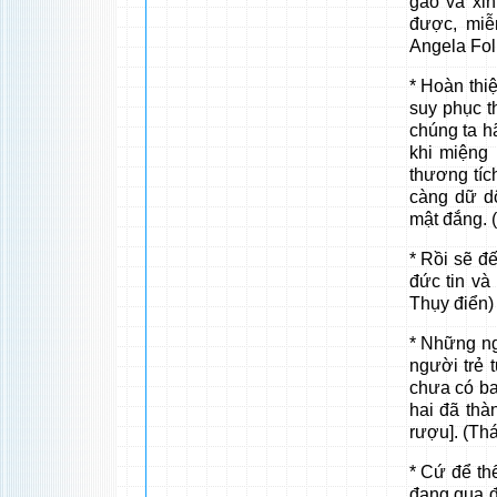
gào và xi
được, miễ
Angela Fol
* Hoàn thi
suy phục t
chúng ta h
khi miệng
thương tíc
càng dữ d
mật đắng. 
* Rồi sẽ đ
đức tin và 
Thụy điển)
* Những ng
người trẻ 
chưa có ba
hai đã thà
rượu]. (Th
* Cứ để th
đang qua đ