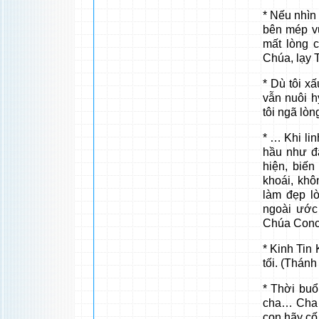
* Nếu nhìn
bên mép vự
mất lòng c
Chúa, lạy 
* Dù tôi xấ
vẫn nuôi h
tôi ngã lò
* … Khi lin
hầu như đã
hiện, biến
khoái, kh
làm đẹp l
ngoài ước
Chúa Conc
* Kinh Tin 
tối. (Thán
* Thời buổ
cha… Cha l
con hãy cố 