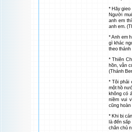
* Hãy gieo
Người muố
anh em th
anh em. (T
* Anh em h
gì khác ng
theo thánh
* Thiên Ch
hồn, vẫn c
(Thánh Ben
* Tôi phải 
một hồ nướ
không có á
niềm vui 
cũng hoàn 
* Khi bị cá
là đến sấp
chân chủ n