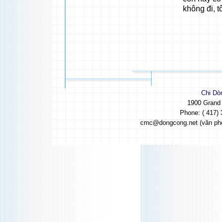
không đi, t
Chi Dò
1900 Grand
Phone: ( 417) 
cmc@dongcong.net (văn ph