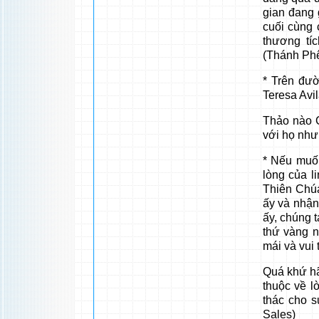
gian đang g
cuối cùng
thương tíc
(Thánh Phê
* Trên đườ
Teresa Avil
Thảo nào 
với họ như 
* Nếu muố
lòng của l
Thiên Chúa
ấy và nhận 
ấy, chúng t
thứ vàng n
mái và vui 
Quá khứ hã
thuộc về l
thác cho 
Sales)