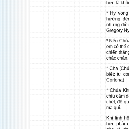
hơn là khô
* Hy vọng
hướng đến
những điề
Gregory Ny
* Nếu Chúa 
em có thể 
chiến thắng
chắc chắn.
* Cha [Chú
biết: tự c
Cortona)
* Chúa Ki
chịu cám d
chết, để qu
ma quỉ.
Khi linh h
hơn phải c