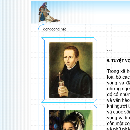
dongcong.net
<<<
9. TUYỆT V
Trong xã h
loại bỏ các
vọng và đầ
những người
đó có nhữn
và văn hào
khi người 
và cuộc số
vọng và ti
còn một co
và phũ phà