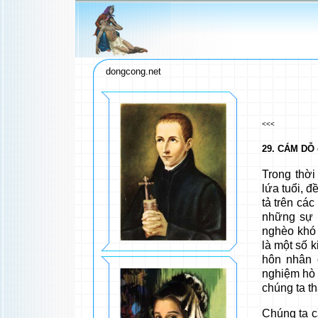
dongcong.net
<<<
29. CÁM DỖ
Trong thời
lứa tuổi, đ
tả trên các
những sự 
nghèo khó 
là một số k
hôn nhân 
nghiệm hò 
chúng ta t
Chúng ta c