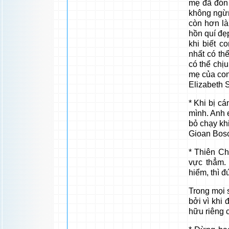
mẹ đã đón 
không ngừn
còn hơn là
hồn quí đẹp
khi biết 
nhất có th
có thể chịu
mẹ của con
Elizabeth 
* Khi bị c
mình. Anh 
bỏ chạy kh
Gioan Bos
* Thiên C
vực thẳm.
hiểm, thì 
Trong mọi s
bởi vì khi 
hữu riêng 