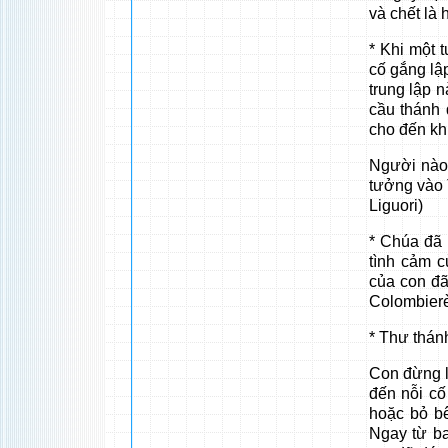
và chết là
* Khi một t
cố gắng lậ
trung lập n
cầu thánh 
cho đến kh
Người nào 
tưởng vào 
Liguori)
* Chúa đã 
tình cảm c
của con đã
Colombier
* Thư thánh
Con đừng l
đến nỗi cố
hoặc bỏ bê
Ngay từ ba