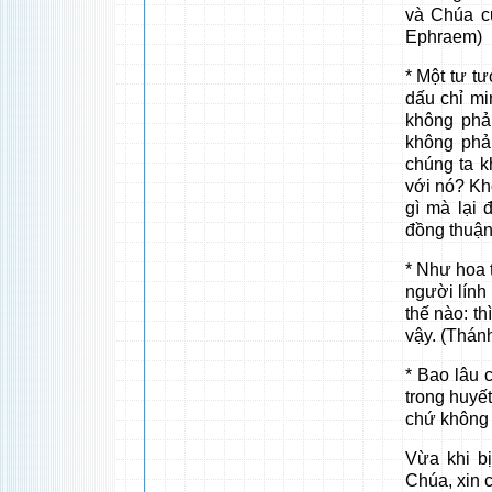
và Chúa c
Ephraem)
* Một tư tư
dấu chỉ mi
không phải
không phải
chúng ta k
với nó? Kh
gì mà lại 
đồng thuận
* Như hoa t
người lính
thế nào: t
vậy. (Thánh
* Bao lâu 
trong huyết
chứ không 
Vừa khi bị
Chúa, xin 