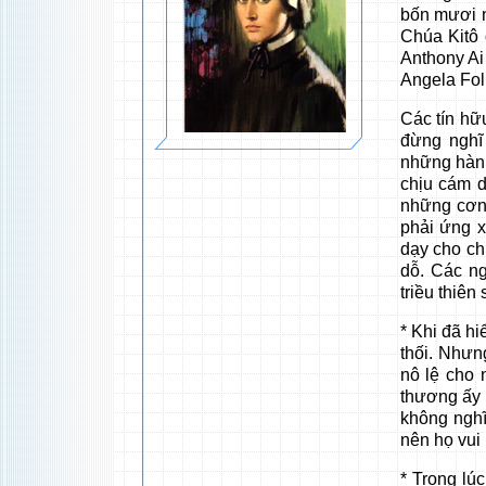
bốn mươi n
Chúa Kitô 
Anthony Ai
Angela Fol
Các tín hữ
đừng nghĩ
những hành
chịu cám 
những cơn 
phải ứng x
dạy cho ch
dỗ. Các ng
triều thiên
* Khi đã hi
thối. Nhưn
nô lệ cho 
thương ấy 
không nghĩ 
nên họ vui
* Trong lú