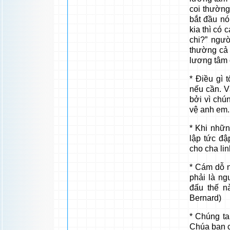
coi thường
bắt đầu nó
kia thì có 
chi?” ngư
thường cả 
lương tâm 
* Điều gì 
nếu cần. 
bởi vì chú
vệ anh em.
* Khi nhữn
lập tức đậ
cho cha li
* Cám dỗ n
phải là ng
đấu thế n
Bernard)
* Chúng ta
Chúa ban c