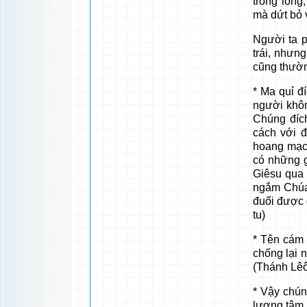
trong lòn
mà dứt bỏ 
Người ta p
trái, nhưn
cũng thườn
* Ma quỉ đ
người khôn
Chúng đíc
cách với đ
hoang mạc
có những g
Giêsu qua
ngắm Chúa
đuổi được 
tu)
* Tên cám 
chống lại n
(Thánh Lê
* Vậy chú
lương tâm 