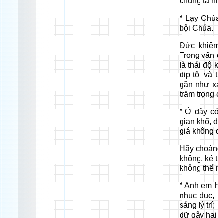
chúng ta n
* Lạy Chúa
bội Chúa.
Đức khiêm
Trong vấn 
là thái độ
dịp tội và 
gần như xá
trầm trọng 
* Ở đây c
gian khổ, 
giá không 
Hãy choáng
không, kẻ 
không thể 
* Anh em h
nhục dục, 
sáng lý trí
dữ gây hại 