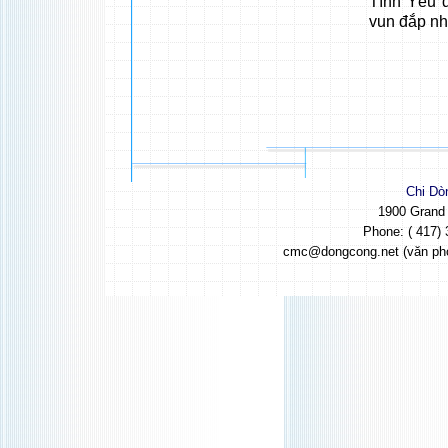
Tình Yêu 
vun đắp nh
Chi Dò
1900 Grand
Phone: ( 417) 
cmc@dongcong.net (văn ph