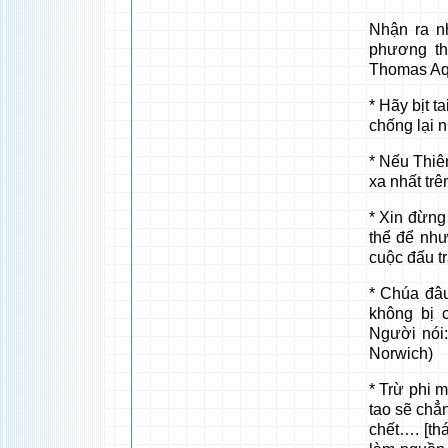
Nhận ra nh
phương th
Thomas Aq
* Hãy bịt t
chống lại 
* Nếu Thiên
xa nhất trê
* Xin đừng
thể để như
cuộc đấu t
* Chúa đâu
không bị 
Người nói:
Norwich)
* Trừ phi 
tao sẽ chẳ
chết…. [th