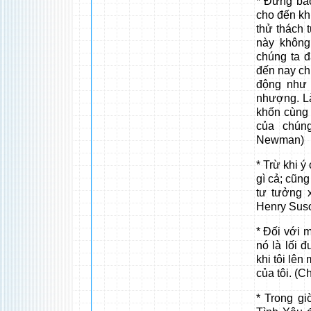
* Đừng bao
cho đến khi
thử thách 
này không
chúng ta 
đến nay chú
động như 
nhượng. Là
khốn cùng 
của chún
Newman)
* Trừ khi ý
gì cả; cũng
tư tưởng 
Henry Sus
* Đối với m
nó là lối 
khi tôi lên
của tôi. (
* Trong g