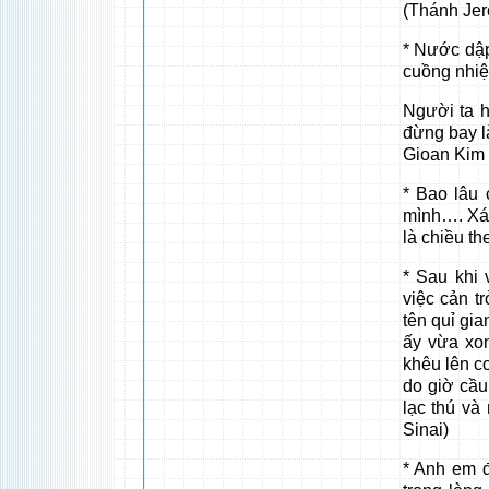
(Thánh Je
* Nước dập 
cuồng nhiệ
Người ta h
đừng bay l
Gioan Kim 
* Bao lâu 
mình…. Xác 
là chiều t
* Sau khi
việc cản t
tên quỉ gia
ấy vừa xon
khêu lên cơ
do giờ cầu
lạc thú và
Sinai)
* Anh em 