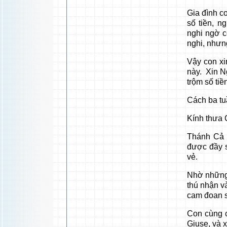
Gia đình c
số tiền, n
nghi ngờ c
nghi, nhưn
Vậy con xi
này. Xin Ng
trộm số tiền
Cách ba tu
Kính thưa 
Thánh Cả 
được đầy s
vẻ.
Nhờ những 
thú nhận và
cam đoan s
Con cùng 
Giuse, và 