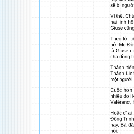
sẽ bị ngườ
Vì thế, Ch
hai linh h
Giuse cũng 
Theo lời t
bởi Mẹ Ðồn
là Giuse c
cha đồng tr
Thánh tiế
Thánh Lin
một người 
Cuộc hơn 
nhiều đơi k
Valêranơ, 
Hoặc cĩ ai 
Ðồng Trinh 
nay, Bà đã
hội.