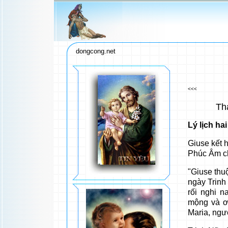
dongcong.net
<<<
Th
Lý lịch ha
Giuse kết 
Phúc Âm ch
"Giuse thu
ngày Trinh 
rối nghi n
mộng và ơ
Maria, ngườ