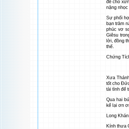
để cho xứn
nặng nhọc 
Sự phối hợ
bạn trăm 
phúc vơ s
Giêsu tron
lời, đồng 
thế.
Chứng Tíc
Xưa Thánh 
tốt cho Ðứ
tài tình để
Qua hai bứ
kể lại ơn 
Long Khán
Kính thưa 