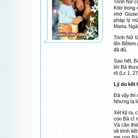
Trinh Nữ c
Kitơ trong 
nhờ Giuse
pháp lý mà
Maria, Ngài
Trinh Nữ l
lên Bêlem 
đã đủ.
Sau hết, Bà
lời Bà thư
rõ (Lc 1, 27
Lý do kết
Ðã vậy thì 
Nhưng lạ lù
Xét kỹ ra, 
con Bà cĩ
Và cần thi
về trinh ti
mẹ con Bà 