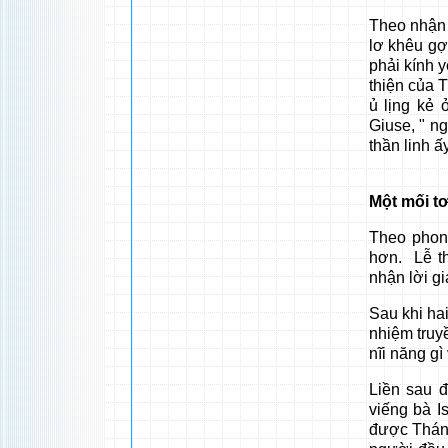
Theo nhận 
lơ khêu gợi
phải kính y
thiện của T
ủ lịng kẻ 
Giuse, " n
thần linh 
Một mối tơ
Theo phong
hơn. Lễ th
nhận lời gi
Sau khi ha
nhiệm truy
nĩi năng gì
Liền sau đ
viếng bà I
được Thánh