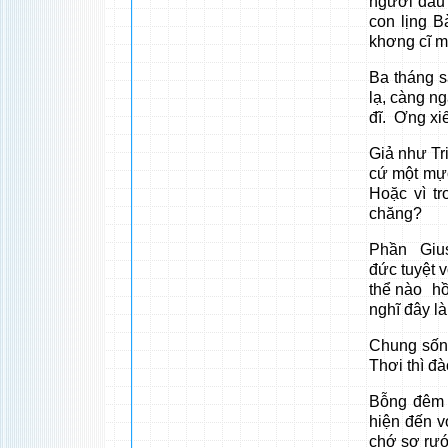
người đầu 
con lịng B
khơng cĩ mặ
Ba tháng sa
lạ, càng ng
đĩ. Ơng xiế
Giả như Tr
cứ một mực
Hoặc vì tr
chăng?
Phần Gius
đức tuyệt 
thể nào hồ
nghĩ đây l
Chung sống
Thơi thì đà
Bỗng đêm 
hiện đến v
chớ sợ rướ