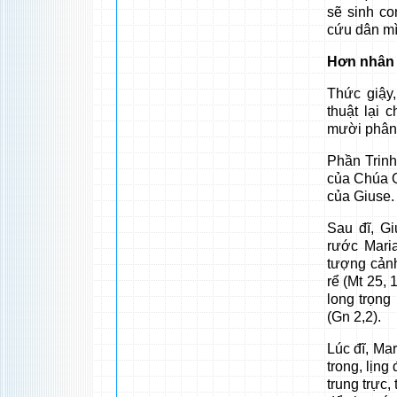
sẽ sinh co
cứu dân mìn
Hơn nhân 
Thức giậy
thuật lại 
mười phân
Phần Trinh
của Chúa Q
của Giuse.
Sau đĩ, G
rước Maria
tượng cảnh
rể (Mt 25, 
long trọng
(Gn 2,2).
Lúc đĩ, Mar
trong, lịng
trung trực