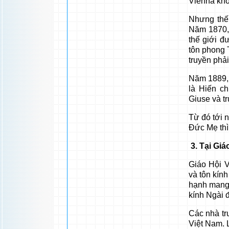
Vienna khỏ
Nhưng thế
Năm 1870,
thế giới đ
tôn phong 
truyền phả
Năm 1889, 
là Hiến c
Giuse và tr
Từ đó tới n
Ðức Mẹ thì
3. Tại Giá
Giáo Hội 
và tôn kín
hạnh mang 
kính Ngài 
Các nhà tr
Việt Nam. 