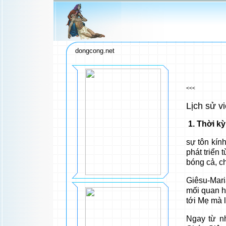
dongcong.net
<<<
Lịch sử v
1. Thời kỳ
sự tôn kín
phát triển 
bóng cả, c
Giêsu-Mari
mối quan hệ
tới Mẹ mà 
Ngay từ n