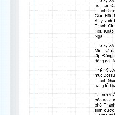
Thế kỷ XV
hồn tại Ð
Thánh Giuse
Giáo Hội 
Ailly xuấ
Thánh Gius
Hội. Khắp
Ngài.
Thế kỷ XVI
Minh và dâ
lập. Ðồng 
đáng gọi là
Thế Kỷ XV
mục Bossue
Thánh Gius
nâng lễ Th
Tại nước Á
bảo trợ qu
phối Thánh
sinh được