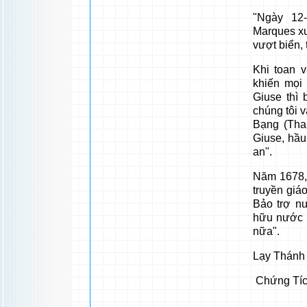
"Ngày 12-
Marques xu
vượt biển, 
Khi toan v
khiến mọi
Giuse thì 
chúng tôi 
Bạng (Tha
Giuse, hầu
an".
Năm 1678, 
truyền gi
Bảo trợ n
hữu nước n
nữa".
Lạy Thánh 
Chứng Tíc