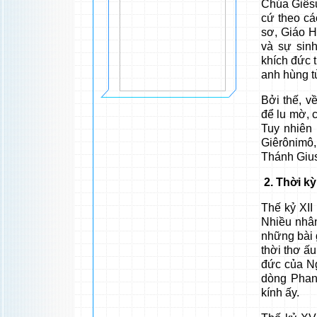
Chúa Giês
cứ theo các
sơ, Giáo 
và sự sin
khích đức t
anh hùng t
Bởi thế, 
để lu mờ, c
Tuy nhiên
Giêrônimô, 
Thánh Gius
2. Thời kỳ
Thế kỷ XII
Nhiều nhân
những bài 
thời thơ ấ
đức của Ng
dòng Phan
kính ấy.