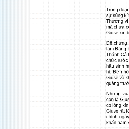
Trong đoạn 
sự sùng kí
Thượng vị 
mà chưa có
Giuse xin b
Ðể chứng t
làm Ðấng b
Thánh Cả b
chức rước 
hậu sinh h
hỉ. Ðể nhớ
Giuse và k
quảng trườ
Nhưng vua 
con là Giu
có lòng kí
Giuse rất l
chính ngà
khấn năm 