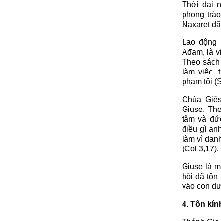
Thời đại n
phong trà
Naxaret đã
Lao động l
Ađam, là v
Theo sách
làm việc, 
phạm tội (S
Chúa Giês
Giuse. Th
tâm và đứ
điều gì an
làm vì dan
(Col 3,17).
Giuse là m
hội đã tôn
vào con đư
4. Tôn kín