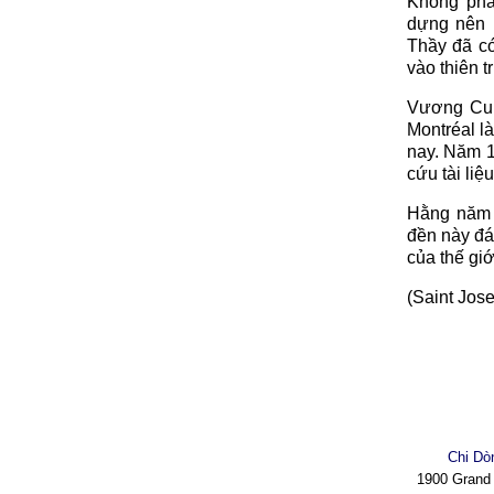
Không phả
dựng nên 
Thầy đã c
vào thiên t
Vương Cun
Montréal là
nay. Năm 1
cứu tài liệ
Hằng năm 
đền này đá
của thế gi
(Saint Jose
Chi Dò
1900 Grand