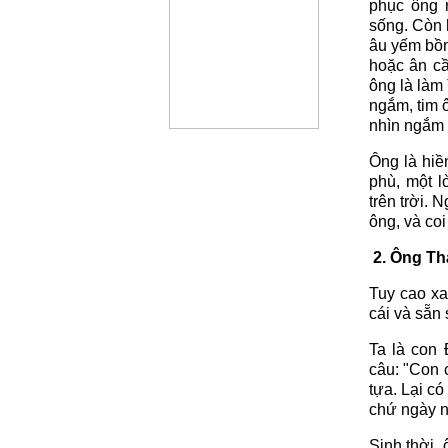
phục ông 
sống. Còn 
âu yếm bồn
hoặc ân c
ông là làm
ngắm, tim 
nhìn ngắm
Ông là hiề
phù, một l
trên trời. 
ông, và coi
2. Ông Th
Tuy cao xa
cái và sẵn 
Ta là con
câu: "Con 
tựa. Lại c
chứ ngày na
Sinh thời,