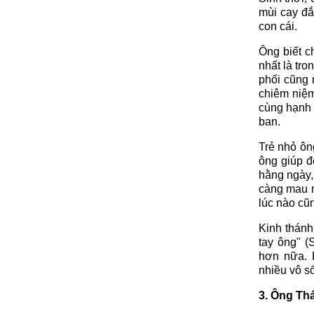
mùi cay đắ
con cái.
Ông biết c
nhất là tro
phối cũng 
chiêm niệm
cùng hạnh p
ban.
Trẻ nhỏ ôn
ông giúp đỡ
hằng ngày,
càng mau m
lúc nào cũ
Kinh thánh
tay ông" (
hơn nữa. 
nhiều vô s
3. Ông Th