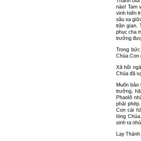
Thánh Gia
nào! Tam v
vinh hiển t
sâu xa giữ
trần gian.
phục cha m
trưởng đượ
Trong bức
Chúa Con g
Xã hội ngà
Chúa đã vạ
Muốn bảo 
trưởng, h
Phaolô nh
phải phép
Con cái hã
lòng Chúa
sinh ra nhú
Lạy Thánh 