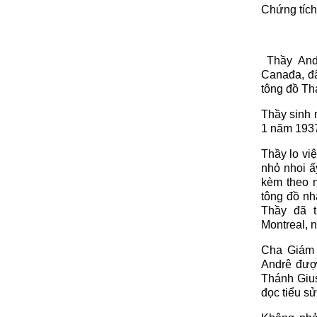
Chứng tích
Thầy Andr
Canađa, đ
tông đồ Th
Thầy sinh 
1 năm 1937 
Thầy lo vi
nhỏ nhoi ấ
kèm theo 
tông đồ nh
Thầy đã t
Montreal, n
Cha Giám 
Andrê đượ
Thánh Gius
đọc tiểu s