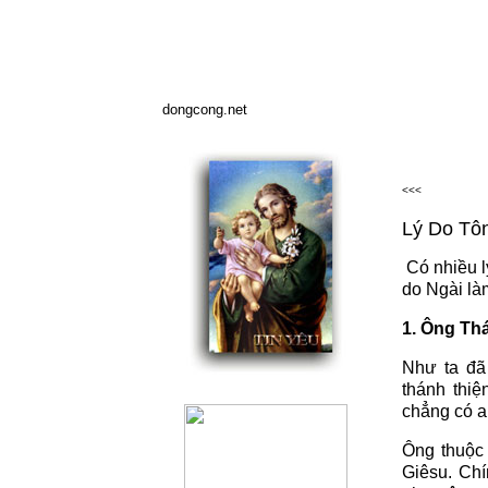
dongcong.net
<<<
Lý Do Tô
Có nhiều l
do Ngài là
1. Ông Th
Như ta đã 
thánh thi
chẳng có a
Ông thuộc
Giêsu. Ch