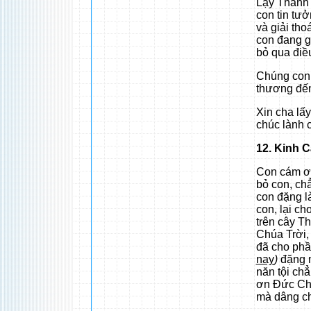
Lạy Thánh 
con tin tư
và giải th
con đang g
bỏ qua điề
Chúng con 
thương đến
Xin cha lấ
chúc lành 
12. Kinh 
Con cám ơn
bỏ con, chẳ
con đặng l
con, lại ch
trên cây T
Chúa Trời,
đã cho phầ
nay
)
đặng m
năn tội ch
ơn Đức Chú
mà dâng c