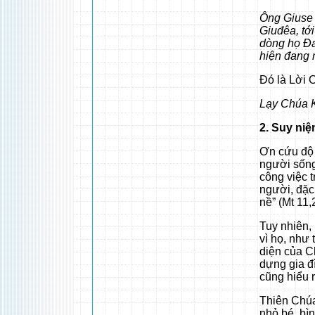
Ông Giuse 
Giuđêa, tới
dòng họ Đav
hiện đang 
Đó là Lời 
Lạy Chúa K
2. Suy ni
Ơn cứu độ 
người sống
công việc 
người, đặc
nề” (Mt 11,
Tuy nhiên,
vì họ, như 
diện của Ch
dựng gia đ
cũng hiểu 
Thiên Chúa 
nhỏ bé, bì