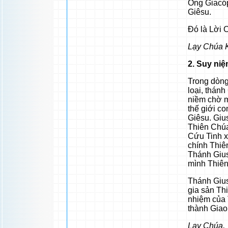
Ông Giacóp
Giêsu.
Đó là Lời 
Lạy Chúa K
2. Suy ni
Trong dòng
loại, thán
niềm chờ m
thế giới c
Giêsu. Giu
Thiên Chúa
Cứu Tinh x
chính Thiê
Thánh Gius
mình Thiên
Thánh Giuse
gia sản Th
nhiệm của 
thành Gia
Lạy Chúa,