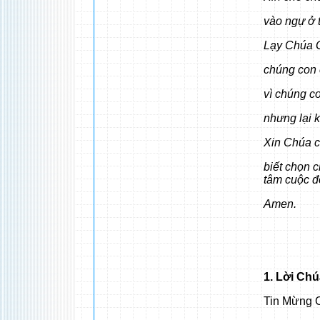
vào ngự ở 
Lạy Chúa G
chúng con 
vì chúng c
nhưng lại 
Xin Chúa c
biết chọn c
tâm cuộc đ
Amen.
1. Lời Ch
Tin Mừng C