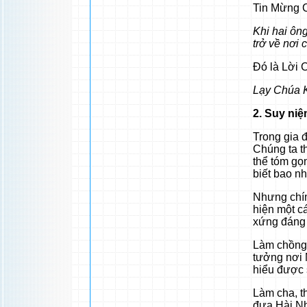
Tin Mừng C
Khi hai ôn
trở về nơi 
Đó là Lời 
Lạy Chúa K
2. Suy ni
Trong gia đ
Chúng ta th
thể tóm gọn
biết bao n
Nhưng chính
hiện một cá
xứng đáng 
Làm chồng, 
tưởng nơi 
hiểu được 
Làm cha, t
đưa Hài Nhi