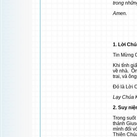
trong nhữn
Amen.
1. Lời Ch
Tin Mừng C
Khi tỉnh g
về nhà. Ôn
trai, và ôn
Đó là Lời 
Lạy Chúa K
2. Suy ni
Trong suốt 
thánh Gius
mình đối vớ
Thiên Chúa 