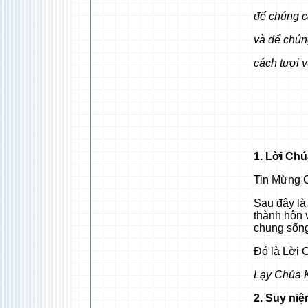
để chúng c
và để chún
cách tươi v
1. Lời Ch
Tin Mừng C
Sau đây là
thành hôn 
chung sống
Đó là Lời 
Lạy Chúa K
2. Suy ni