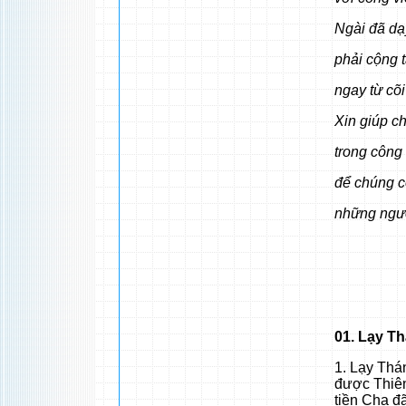
Ngài đã dạ
phải cộng 
ngay từ cõi
Xin giúp c
trong công
để chúng c
những ngư
01. Lạy T
1. Lạy Thá
được Thiên
tiền Cha đ