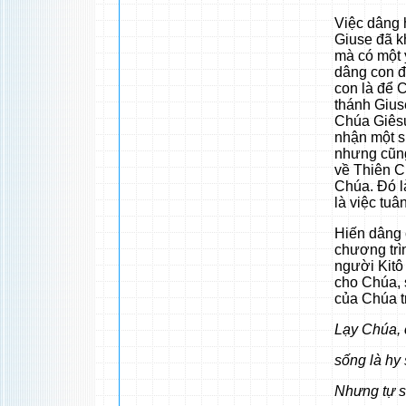
Việc dâng 
Giuse đã kh
mà có một 
dâng con đ
con là để C
thánh Gius
Chúa Giêsu
nhận một s
nhưng cũng
về Thiên C
Chúa. Đó l
là việc tuâ
Hiến dâng 
chương trì
người Kitô
cho Chúa, 
của Chúa t
Lạy Chúa, 
sống là hy 
Nhưng tự s