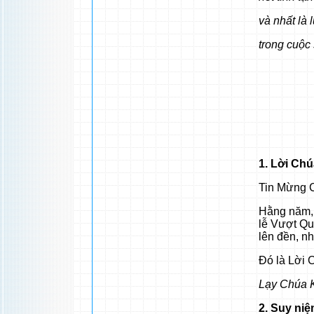
và nhất là 
trong cuộc
1. Lời Ch
Tin Mừng C
Hằng năm, 
lễ Vượt Qu
lên đền, n
Đó là Lời 
Lạy Chúa K
2. Suy ni