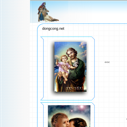
dongcong.net
<<<