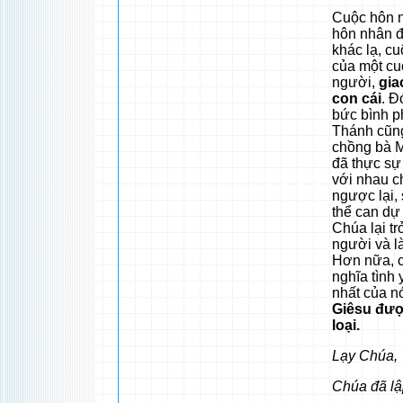
Cuộc hôn n
hôn nhân độ
khác lạ, c
của một cu
người,
gia
con cái
. Đ
bức bình p
Thánh cũng
chồng bà M
đã thực sự
với nhau ch
ngược lại, 
thể can dự
Chúa lại tr
người và l
Hơn nữa, c
nghĩa tình
nhất của n
Giêsu được
loại
.
Lạy Chúa,
Chúa đã lậ