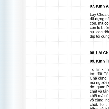
07. Kinh 
Lạy Chúa c
đã dựng nê
con, mà co
con lo buồn
sự; con dố
dịp tội cùn
08. Lời C
09. Kinh T
Tôi tin kí
trời đất. T
Cha cùng l
mà người xu
đời quan P
chết và tán
chết mà số
vô cùng; ng
chết. Tôi 
hằng có ở 