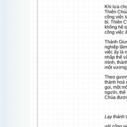
Khi lựa chọ
Thiên Chúa
công việc t
bỉ. Thiên 
không hệ tạ
công việc ấ
Thánh Gius
nghiệp tầm
việc ấy là
nhập thể và
mình, thán
một vương 
Theo gương
thánh hoá 
gọi, một mô
người, thể
Chúa được 
Lạy thánh 
với công vi