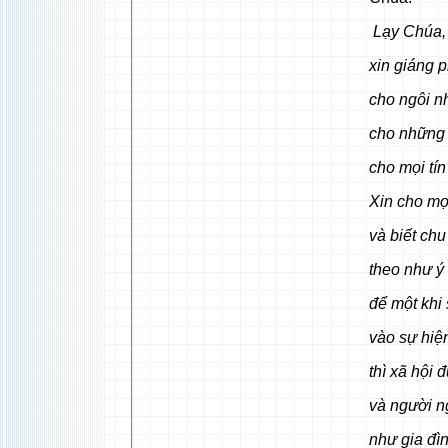
Lạy Chúa,
xin giáng 
cho ngôi n
cho những 
cho mọi tí
Xin cho mọ
và biết ch
theo như 
để một khi 
vào sự hiện
thì xã hội 
và người n
như gia đì