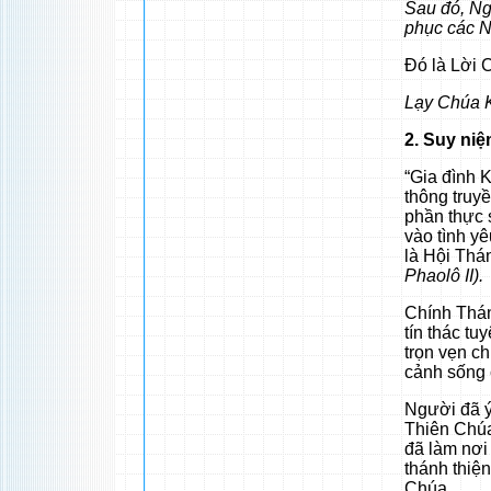
Sau đó, Ng
phục các N
Đó là Lời 
Lạy Chúa K
2. Suy ni
“Gia đình K
thông truy
phần thực 
vào tình y
là Hội Thá
Phaolô II).
Chính Thán
tín thác tu
trọn vẹn c
cảnh sống 
Người đã ý
Thiên Chúa
đã làm nơi
thánh thiện
Chúa.