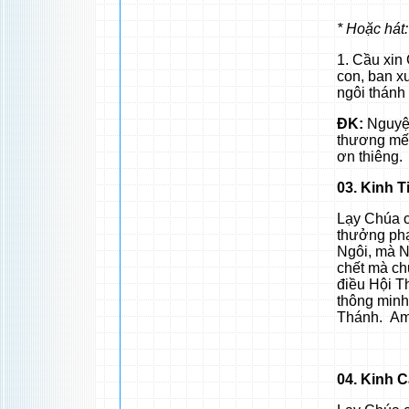
* Hoặc hát
1. Cầu xin
con, ban x
ngôi thánh
ĐK:
Nguyện 
thương mến
ơn thiêng.
03. Kinh T
Lạy Chúa c
thưởng phạ
Ngôi, mà N
chết mà chu
điều Hội Th
thông minh
Thánh. A
04. Kinh 