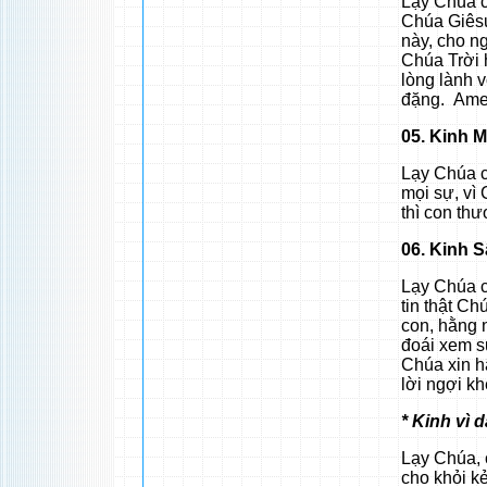
Lạy Chúa c
Chúa Giêsu
này, cho n
Chúa Trời 
lòng lành 
đặng. Am
05. Kinh 
Lạy Chúa c
mọi sự, vì 
thì con th
06. Kinh 
Lạy Chúa c
tin thật Ch
con, hằng 
đoái xem s
Chúa xin h
lời ngợi k
* Kinh vì 
Lạy Chúa, 
cho khỏi k