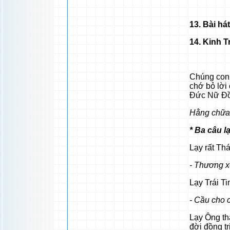
13. Bài há
14. Kinh 
Chúng con 
chớ bỏ lời
Đức Nữ Đồn
Hằng chữa 
* Ba câu l
Lạy rất Th
- Thương x
Lạy Trái T
- Cầu cho 
Lạy Ông th
đời đồng tr