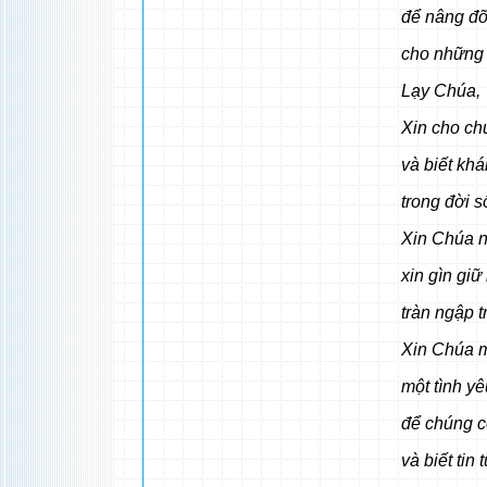
để nâng đỡ
cho những 
Lạy Chúa,
Xin cho chú
và biết kh
trong đời 
Xin Chúa ng
xin gìn giữ
tràn ngập 
Xin Chúa m
một tình yê
để chúng c
và biết ti