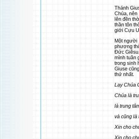
Thánh Gius
Chúa, nên 
lên đền th
thần tôn t
giới Cựu 
Một người 
phượng thờ
Đức Giêsu.
mình tuân 
trong sinh
Giuse cũng
thứ nhất.
Lạy Chúa G
Chúa là tru
là trung tâ
và cũng là
Xin cho ch
Xin cho ch