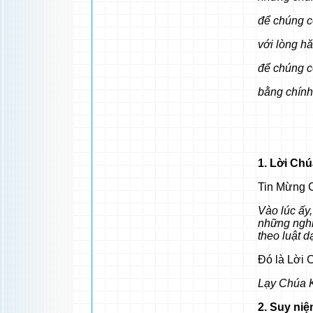
để chúng c
với lòng h
để chúng c
bằng chính
1. Lời Ch
Tin Mừng C
Vào lúc ấy
những nghi
theo luật d
Đó là Lời 
Lạy Chúa K
2. Suy ni