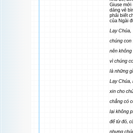
Giuse mới 
dáng vẻ bì
phải biết 
của Ngài đ
Lạy Chúa,
chúng con 
nên không 
vì chúng c
là những g
Lạy Chúa, 
xin cho ch
chẳng có c
lại không p
để từ đó, 
nhưng chún