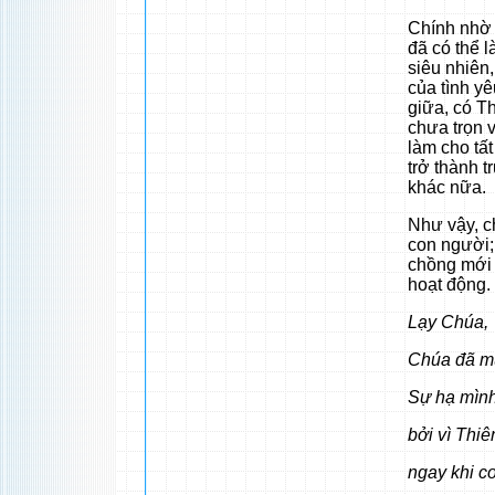
Chính nhờ 
đã có thể 
siêu nhiên
của tình y
giữa, có T
chưa trọn v
làm cho tất
trở thành 
khác nữa.
Như vậy, c
con người; 
chồng mới 
hoạt động.
Lạy Chúa,
Chúa đã mu
Sự hạ mình
bởi vì Thi
ngay khi co