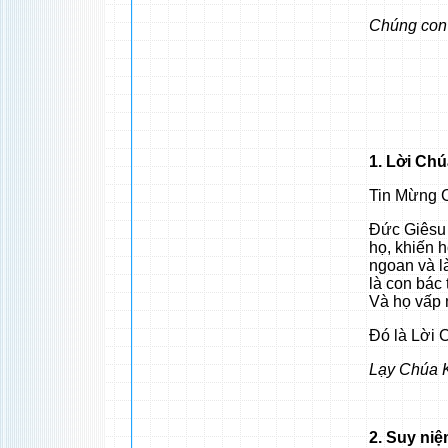
Chúng con 
1. Lời Ch
Tin Mừng C
Đức Giêsu 
họ, khiến h
ngoan và l
là con bác
Và họ vấp 
Đó là Lời 
Lạy Chúa K
2. Suy ni