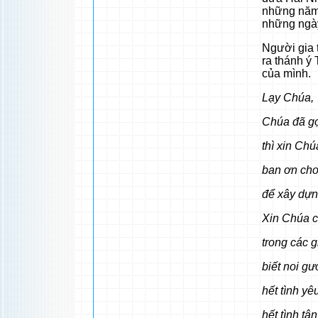
những năm 
những ngày
Người gia 
ra thánh ý
của mình.
Lạy Chúa,
Chúa đã gọ
thì xin Chú
ban ơn cho
để xây dựng
Xin Chúa c
trong các 
biết noi g
hết tình yê
hết tình tậ