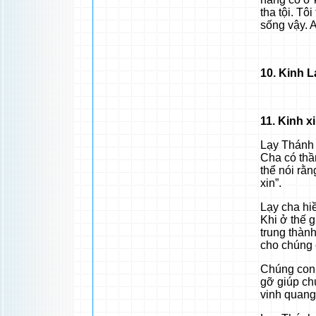
tha tội. Tô
sống vậy. 
10. Kinh 
11. Kinh x
Lạy Thánh 
Cha có thầ
thể nói rằn
xin”.
Lạy cha hi
Khi ở thế g
trung thàn
cho chúng 
Chúng con t
gỡ giúp ch
vinh quang