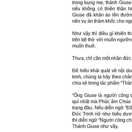
trong bụng mẹ, thánh Giuse
nếu không có thiên thần h
Giuse đã khăn áo lên đườn
nên vụ án thảm khốc cho ngư
Như vậy thì điều gì khiến t
trên bệ thờ với muôn ngưỡn
muôn thuở.
Thưa, chỉ cần một nhân đức 
Để hiểu khái quát về nội d
kinh, chúng ta hãy theo ch
chia sẻ trong tác phẩm “Thá
“Ông Giuse là người công ch
quí nhất mà Phúc âm Chúa 
trang đầu. Nếu diễn ngữ “Đầ
Đức Trinh nữ như biểu dươ
thì diễn ngữ “Người công c
Thánh Giuse như vậy.