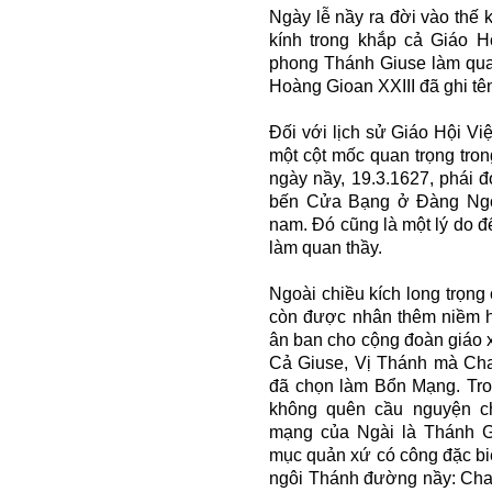
Ngày lễ nầy ra đời vào thế
kính trong khắp cả Giáo 
phong Thánh Giuse làm quan
Hoàng Gioan XXIII đã ghi t
Đối với lịch sử Giáo Hội Vi
một cột mốc quan trọng tron
ngày nầy, 19.3.1627, phái 
bến Cửa Bạng ở Đàng Ngo
nam. Đó cũng là một lý do 
làm quan thầy.
Ngoài chiều kích long trọng
còn được nhân thêm niềm h
ân ban cho cộng đoàn giáo 
Cả Giuse, Vị Thánh mà Cha
đã chọn làm Bổn Mạng. Tron
không quên cầu nguyện c
mạng của Ngài là Thánh Gi
mục quản xứ có công đặc biệ
ngôi Thánh đường nầy: Cha 