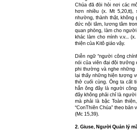
Chúa đã đòi hỏi nơi các mô
hơn nhiều (x. Mt 5,20,tt)
nhường, thành thật, không 
đức nội tâm, lương tâm tron
quan phòng, làm cho người
khác làm cho mình v.v... (x
thiện của Kitô giáo vậy.
Diễn ngữ “người công chính
nói của viên đại đội trưởng
phi thường và nghe những l
lại thấy những hiện tượng vũ
thở cuối cùng. Ông ta cất 
hẳn ông đây là người công 
đây không phải chỉ là người 
mà phải là bậc Toàn thiện,
“ConThiên Chúa” theo bản v
(Mc 15,39).
2. Giuse, Người Quản lý 