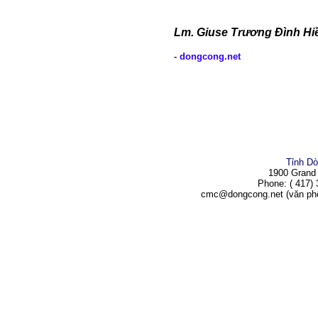
L
m.
Giuse Trương Đình Hi
- dongcong.net
Tỉnh D
1900 Grand
Phone: ( 417) 
cmc@dongcong.net (văn ph