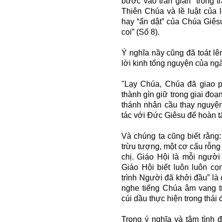
bước vào trần gian “trong tr
Thiên Chúa và lề luật của l
hay “ẩn dật” của Chúa Giês
coi” (Số 8).
Ý nghĩa nầy cũng đã toát l
lời kinh tổng nguyện của ng
"Lạy Chúa, Chúa đã giao p
thành gìn giữ trong giai đoạ
thánh nhân cầu thay nguyện
tác với Đức Giêsu để hoàn t
Và chúng ta cũng biết rằng:
trừu tượng, một cơ cấu rỗng t
chị. Giáo Hội là mỗi người 
Giáo Hội biết luôn luôn cọ
trình Người đã khởi đầu” là 
nghe tiếng Chúa âm vang t
cúi dầu thực hiện trong thái 
Trong ý nghĩa và tâm tình 