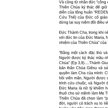
Và cũng từ nhân đức “công 
Thiên Chúa ký thác để giữ
diễn của tông huấn “RED
Cứu Thế) của Đức cố giáo 
dừng lại suy niệm đôi điều 
Đức Thánh Cha, trong khi nê
với đức tin của Đức Maria, 
nhiệm của Thiên Chúa” của 
“Bằng một cách đặc thù và
Người được ký thác mầu nhi
Chúa” (Ep 3,9)….Thánh Giu
bản thân Chúa Giêsu và s
quyền làm Cha của mình: Ch
hồi viên mãn, Người được c
trình cứu chuộc, và Người 
Đức Maria là nữ tỳ khiêm 
thuở cho sứ mệnh làm Mẹ Th
Thiên Chúa đã chọn làm “ph
đời, người có trách vụ lo 