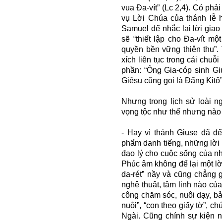
vua Đa-vít” (Lc 2,4). Có phả
vụ Lời Chúa của thánh lễ 
Samuel để nhắc lại lời gia
sẽ “thiết lập cho Đa-vít m
quyền bền vững thiên thu”.
xích liên tục trong cái chu
phần: “Ông Gia-cóp sinh Gi
Giêsu cũng gọi là Đấng Kitô”
Nhưng trong lịch sử loài 
vọng tộc như thế nhưng nào 
- Hay vì thánh Giuse đã để
phẩm danh tiếng, những lời
đạo lý cho cuộc sống của nh
Phúc âm không để lại một l
da-rét” nầy và cũng chẳng g
nghệ thuật, tâm linh nào c
công chăm sóc, nuôi dạy, bảo
nuôi”, “con theo giấy tờ”, c
Ngài. Cũng chính sự kiện n