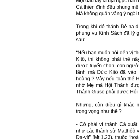
Một dấu tay là địa ngục hải 
Cả thiên đình đều phụng m
Mà không quản vâng ý ngài t
Trong khi đó thánh Bê-na-d
phụng vụ Kinh Sách đã lý g
sau:
“Nếu bạn muốn nói đến vị t
Kitô, thì không phải thế n
được tuyển chọn, con người
lãnh mà Đức Kitô đã vào 
hoàng ? Vậy nếu toàn thể H
nhờ Mẹ mà Hội Thánh được
Thánh Giuse phải được Hội T
Nhưng, còn điều gì khác 
trọng vọng như thế ?
- Có phải vì thánh Cả xuất
như các thánh sử Matthêô v
Đa-vít” (Mt 1,23), thuộc “ho