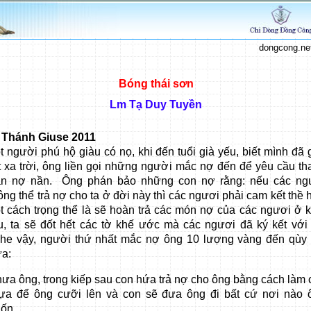
dongcong.ne
Bóng thái sơn
Lm Tạ Duy Tuyền
 Thánh Giuse 2011
t người phú hộ giàu có nọ, khi đến tuổi già yếu, biết mình đã
t xa trời, ông liền gọi những người mắc nợ đến để yêu cầu th
án nợ nần. Ông phán bảo những con nợ rằng: nếu các ng
ông thể trả nợ cho ta ở đời này thì các ngươi phải cam kết thề
t cách trọng thể là sẽ hoàn trả các món nợ của các ngươi ở k
u, ta sẽ đốt hết các tờ khế ước mà các ngươi đã ký kết với 
he vậy, người thứ nhất mắc nợ ông 10 lượng vàng đến qùy 
ưa:
hưa ông, trong kiếp sau con hứa trả nợ cho ông bằng cách làm 
ựa để ông cưỡi lên và con sẽ đưa ông đi bất cứ nơi nào 
ốn.