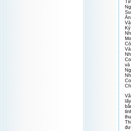
Tì
Ng
Su
Ân
Và
Kỷ
Nh
Mo
Cò
Và
Nh
Co
và
Ng
Nh
Co
Ch
Vâ
lấ
bằ
tì
th
Th
đư