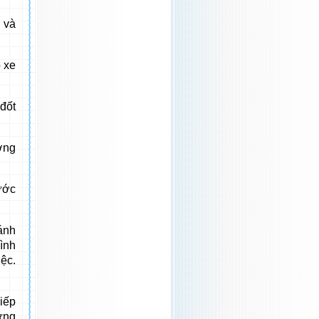
 và
o xe
đốt
ợng
ước
ánh
ình
ệc.
iếp
ưng