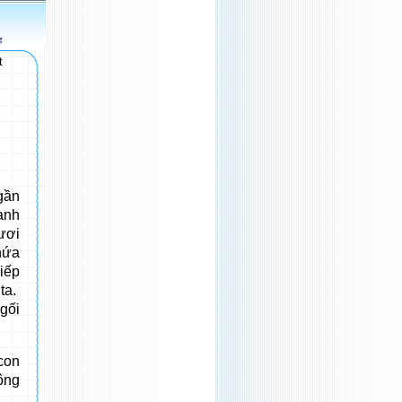
t
 gần
anh
ươi
 hứa
iếp
ta.
gối
con
ông