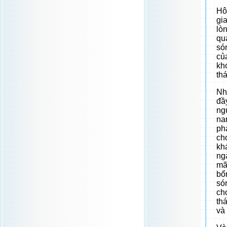
Hô
gi
lò
qu
só
củ
kh
th
Nh
đầ
ng
na
ph
ch
kh
ng
mã
bổ
só
ch
th
và