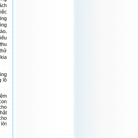
ách
iệc
ông
ông
nào,
iếu
 thu
thử
kia
ông
 lồ
iệm
con
cho
hật
cho
 lời