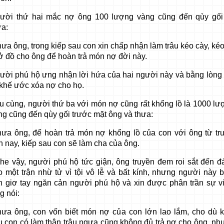
ười thứ hai mắc nợ ông 100 lượng vàng cũng đến qùy gối
ưa:
hưa ông, trong kiếp sau con xin chấp nhận làm trâu kéo cày, ké
ở đồ cho ông để hoàn trả món nợ đời này.
ười phú hộ ưng nhận lời hứa của hai người này và bằng lòng 
 khế ước xóa nợ cho họ.
u cùng, người thứ ba với món nợ cũng rất khổng lồ là 1000 lư
ng cũng đến qùy gối trước mặt ông và thưa:
hưa ông, để hoàn trả món nợ khổng lồ của con với ông từ tr
n nay, kiếp sau con sẽ làm cha của ông.
he vậy, người phú hộ tức giận, ông truyền đem roi sắt đến đ
o một trận nhừ tử vì tội vô lễ và bất kính, nhưng người này b
nh giơ tay ngăn cản người phú hộ và xin được phân trần sự vi
g nói:
hưa ông, con vốn biết món nợ của con lớn lao lắm, cho dù k
u con có làm thân trâu ngựa cũng không đủ trả nợ cho ông, nh