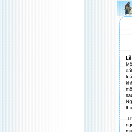
Lễ
Mộ
đấ
to
kh
mộ
sa
Ng
th
-T
ng
mu