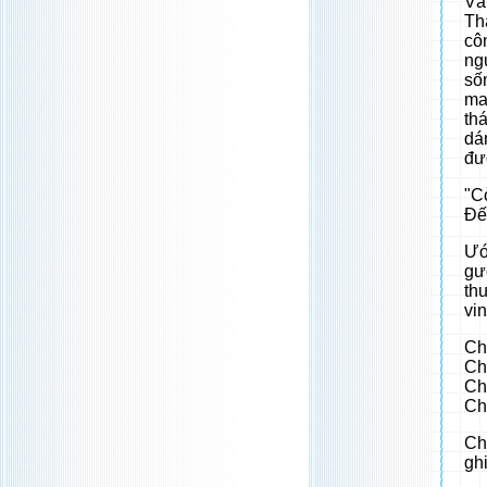
Và
Th
cô
ng
số
ma
th
dá
đư
"C
Đế
Ướ
gư
th
vin
Ch
Ch
Ch
Ch
Ch
ghi