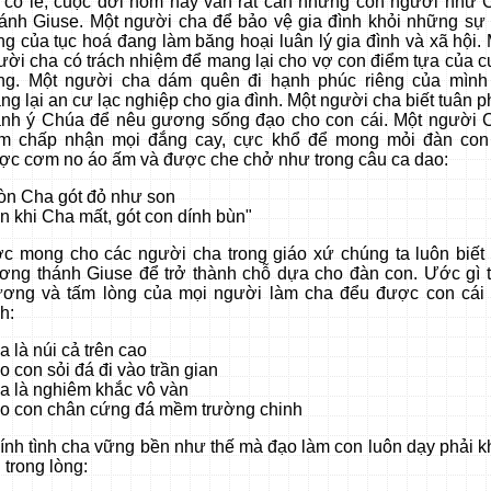
 có lẽ, cuộc đời hôm nay vẫn rất cần những con người như 
ánh Giuse. Một người cha để bảo vệ gia đình khỏi những sự 
ng của tục hoá đang làm băng hoại luân lý gia đình và xã hội.
ười cha có trách nhiệm để mang lại cho vợ con điểm tựa của c
ng. Một người cha dám quên đi hạnh phúc riêng của mình
ng lại an cư lạc nghiệp cho gia đình. Một người cha biết tuân 
ánh ý Chúa để nêu gương sống đạo cho con cái. Một người 
m chấp nhận mọi đắng cay, cực khổ để mong mỏi đàn con
ợc cơm no áo ấm và được che chở như trong câu ca dao:
òn Cha gót đỏ như son
n khi Cha mất, gót con dính bùn"
c mong cho các người cha trong giáo xứ chúng ta luôn biết 
ơng thánh Giuse để trở thành chỗ dựa cho đàn con. Ước gì t
ương và tấm lòng của mọi người làm cha đểu được con cái 
h:
a là núi cả trên cao
o con sỏi đá đi vào trần gian
a là nghiêm khắc vô vàn
o con chân cứng đá mềm trường chinh
ính tình cha vững bền như thế mà đạo làm con luôn dạy phải k
 trong lòng: