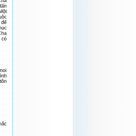
Cha
tấn
 Một
uộc
 để
phục
Cha
 có
noi
ình
tôn
hắc