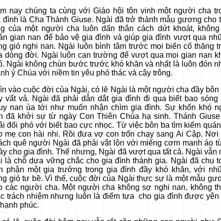
m nay chúng ta cùng với Giáo hội tôn vinh một người cha tr
a đình là Cha Thánh Giuse. Ngài đã trở thành mẫu gương cho 
ng của một người cha luôn dấn thân cách dứt khoát, không
ản gian nan để bảo vệ gia đình và giúp gia đình vượt qua nh
ng gió nghi nan. Ngài luôn bình tâm trước mọi biến cố thăng t
a dòng đời. Ngài luôn can trường để vượt qua mọi gian nan k
ó. Ngài không chùn bước trước khó khăn và nhất là luôn đón n
ánh ý Chúa với niềm tin yêu phó thác và cậy trông.
ìn vào cuộc đời của Ngài, có lẽ Ngài là một người cha đầy bôn
y vất vả. Ngài đã phải dẫn dắt gia đình đi qua biết bao sóng 
uy nan ùa tới như muốn nhận chìm gia đình. Sự khốn khó n
n đã khởi sự từ ngày Con Thiên Chúa hạ sinh. Thánh Giuse
ải đối phó với biết bao cực nhọc. Từ việc bôn ba tìm kiếm quán
o mẹ con hài nhi. Rồi đưa vợ con trốn chạy sang Ai Cập. Nơi 
ách quê người Ngài đã phải vật lộn với miếng cơm manh áo t
ày cho gia đình. Thế nhưng, Ngài đã vượt qua tất cả. Ngài vẫn
i là chỗ dựa vững chắc cho gia đình thánh gia. Ngài đã chu t
n phận một gia trưởng trong gia đình đầy khó khăn, với nh
ng gió tư bề. Vì thế, cuộc đời của Ngài thực sự là một mẫu gư
o các người cha. Một người cha không sợ nghi nan, không th
ác trách nhiệm nhưng luôn là điểm tựa cho gia đình được yên 
 hạnh phúc.