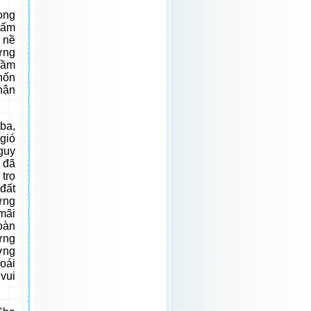
ong
tấm
 nề
ững
rầm
hốn
hận
 ba,
gió
guy
 đã
 trọ
đất
ừng
 mãi
oàn
ững
ơng
oái
vui