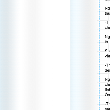
Ng
th
-T
ch
Ng
tờ
Sa
và
-T
đế
Ng
ch
tĩ
Ôn
-T
sa