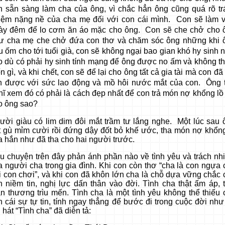
n sẵn sàng làm cha của ông, vì chắc hẳn ông cũng quá rõ tr
iệm nặng nề của cha mẹ đối với con cái mình. Con sẽ làm v
ày đêm để lo cơm ăn áo mặc cho ông. Con sẽ che chở cho 
ư cha mẹ che chở đứa con thơ và chăm sóc ông những khi 
u ốm cho tới tuổi già, con sẽ không ngại bao gian khó hy sinh 
o dù có phải hy sinh tính mạng để ông được no ấm và không th
n gì, và khi chết, con sẽ để lại cho ông tất cả gia tài mà con đã
ch được với sức lao động và mồ hôi nước mắt của con. Ông 
hĩ xem đó có phải là cách
đẹp nhất để con trả món nợ khổng lồ 
o ông sao?
ười giàu có lim dim đôi mắt trầm tư lắng nghe. Một lúc sau 
t gù mỉm cười rồi đứng dậy đốt bỏ khế ước, tha món nợ khổng
a hắn như đã tha cho hai người trước.
u chuyện trên đây phản ánh phần nào về tình yêu và trách nh
a người cha trong gia đình. Khi con còn thơ “cha là con ngựa 
i con chơi”, và khi con đã khôn lớn cha là chỗ dựa vững chắc 
n niềm tin, nghị lực dấn thân vào đời. Tình cha thật ấm áp, t
ân thương trìu mến. Tình cha là một tình yêu không thể thiếu 
n cái sự tự tin, tính ngay thẳng để bước đi trong cuộc đời như
 hát “Tình cha” đã diễn tả: