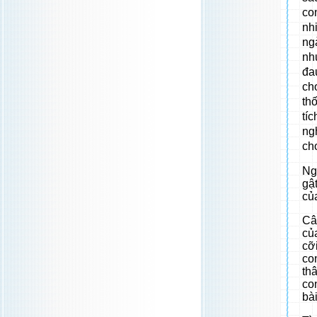
co
nh
ng
nh
đa
ch
thố
tí
ng
ch
Ng
gậ
củ
Câ
củ
cỡ
co
th
co
bài