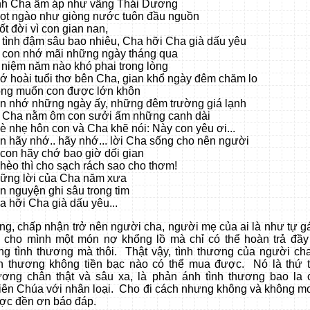
nh Cha ấm áp như vầng Thái Dương
ọt ngào như giòng nước tuôn đầu nguồn
ốt đời vì con gian nan,
 tình đậm sâu bao nhiêu, Cha hỡi Cha già dấu yêu
 con nhớ mãi những ngày tháng qua
 niệm năm nào khó phai trong lòng
ớ hoài tuổi thơ bên Cha, gian khổ ngày đêm chăm lo
ng muốn con được lớn khôn
n nhớ những ngày ấy, những đêm trường giá lạnh
 Cha nằm ôm con sưởi ấm những canh dài
è nhẹ hôn con và Cha khẽ nói: Này con yêu ơi...
n hãy nhớ.. hãy nhớ... lời Cha sống cho nên người
 con hãy chớ bao giờ dối gian
hèo thì cho sạch rách sao cho thơm!
ững lời của Cha năm xưa
n nguyện ghi sâu trong tim
a hỡi Cha già dấu yêu...
ng, chấp nhận trở nên người cha, người mẹ của ai là như tự g
y cho mình một món nợ khổng lồ mà chỉ có thể hoàn trả đầy
ng tình thương mà thôi. Thật vậy, tình thương của người cha
nh thương không tiền bạc nào có thể mua được. Nó là thứ t
ương chân thật và sâu xa, là phản ánh tình thương bao la 
iên Chúa với nhân loại. Cho đi cách nhưng không và không m
ợc đền ơn báo đáp.