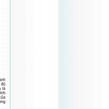
ánh
 đủ
 là
ình
của
ong