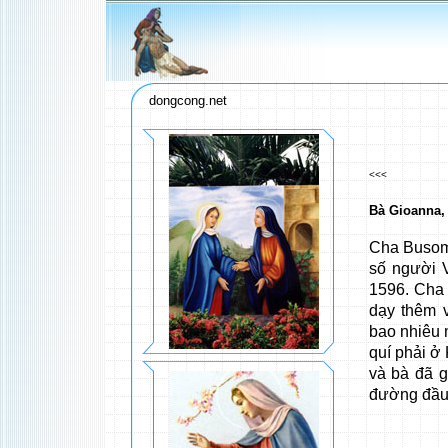
dongcong.net
<<<
Bà Gioanna,
Cha Busomi
số người V
1596. Cha
dạy thêm v
bao nhiêu 
quí phải ở
và bà đã g
đường đầu 