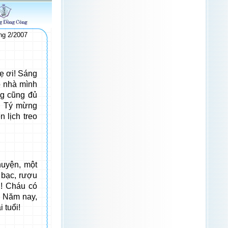
ng 2/2007
ẹ ơi! Sáng
o nhà mình
ng cũng đủ
cu Tý mừng
 lịch treo
huyện, một
i bạc, rượu
 ! Cháu có
! Năm nay,
 tuổi!