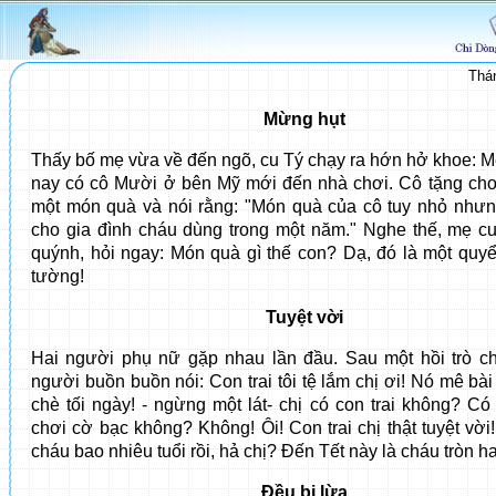
Thá
Mừng hụt
Thấy bố mẹ vừa về đến ngõ, cu Tý chạy ra hớn hở khoe: M
nay có cô Mười ở bên Mỹ mới đến nhà chơi. Cô tặng ch
một món quà và nói rằng: "Món quà của cô tuy nhỏ như
cho gia đình cháu dùng trong một năm." Nghe thế, mẹ 
quýnh, hỏi ngay: Món quà gì thế con? Dạ, đó là một quyển
tường!
Tuyệt vời
Hai người phụ nữ gặp nhau lần đầu. Sau một hồi trò c
người buồn buồn nói: Con trai tôi tệ lắm chị ơi! Nó mê bà
chè tối ngày! - ngừng một lát- chị có con trai không? Có
chơi cờ bạc không? Không! Ôi! Con trai chị thật tuyệt vời
cháu bao nhiêu tuổi rồi, hả chị? Đến Tết này là cháu tròn hai
Đều bị lừa