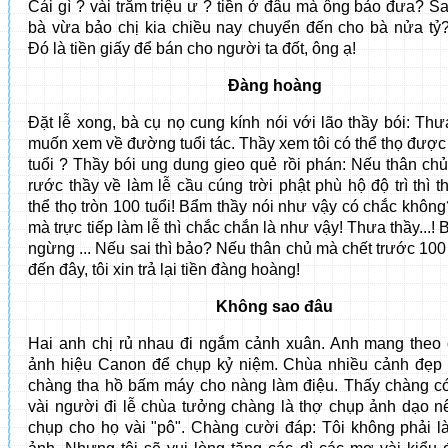
Cái gì ? vài trăm triệu ư ? tiền ở đâu mà ông bảo đưa? Sa
bà vừa bảo chị kia chiều nay chuyển đến cho bà nửa tỷ? T
Đó là tiền giấy để bán cho người ta đốt, ông ạ!
Đàng hoàng
Đặt lễ xong, bà cụ nọ cung kính nói với lão thầy bói: Thưa
muốn xem về đường tuổi tác. Thầy xem tôi có thể thọ được
tuổi ? Thầy bói ung dung gieo quẻ rồi phán: Nếu thân chủ 
rước thầy về làm lễ cầu cúng trời phật phù hộ độ trì thì 
thể thọ tròn 100 tuổi! Bẩm thầy nói như vậy có chắc không
mà trực tiếp làm lễ thì chắc chắn là như vậy! Thưa thầy...!
ngừng ... Nếu sai thì bảo? Nếu thân chủ mà chết trước 100 
đến đây, tôi xin trả lại tiền đàng hoàng!
Không sao đâu
Hai anh chị rủ nhau đi ngắm cảnh xuân. Anh mang theo
ảnh hiệu Canon để chụp kỷ niệm. Chùa nhiều cảnh đẹp 
chàng tha hồ bấm máy cho nàng làm điệu. Thấy chàng c
vài người đi lễ chùa tưởng chàng là thợ chụp ảnh dạo n
chụp cho họ vài "pô". Chàng cười đáp: Tôi không phải l