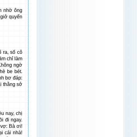
ến nhờ ông
 giở quyển
 ra, số cô
hăm chỉ làm
 Không ngờ
hè be bét.
nh bơ đáp:
ái thằng sở
u nay, chị
ồi đi ngay.
vợ: Bà ơi!
ại cái nhà!