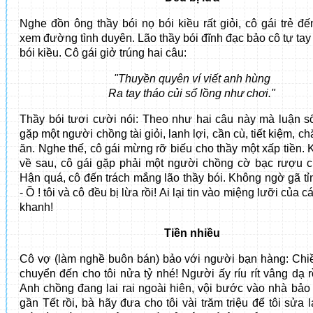
Nghe đồn ông thầy bói nọ bói kiều rất giỏi, cô gái trẻ đ
xem đường tình duyên. Lão thầy bói đĩnh đạc bảo cô tự tay
bói kiều. Cô gái giở trúng hai câu:
"Thuyền quyên ví viết anh hùng
Ra tay tháo củi sổ lồng như chơi."
Thầy bói tươi cười nói: Theo như hai câu này mà luận số
gặp một người chồng tài giỏi, lanh lợi, cần cù, tiết kiệm, c
ăn. Nghe thế, cô gái mừng rỡ biếu cho thầy một xấp tiền.
về sau, cô gái gặp phải một người chồng cờ bạc rượu c
Hận quá, cô đến trách mắng lão thầy bói. Không ngờ gã tỉ
- Ồ ! tôi và cô đều bị lừa rồi! Ai lại tin vào miệng lưỡi của c
khanh!
Tiền nhiều
Cô vợ (làm nghề buôn bán) bảo với người bạn hàng: Chiề
chuyển đến cho tôi nửa tỷ nhé! Người ấy ríu rít vâng dạ r
Anh chồng đang lai rai ngoài hiên, vội bước vào nhà bảo 
gần Tết rồi, bà hãy đưa cho tôi vài trăm triệu để tôi sửa l