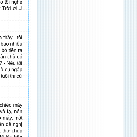
o tôi nghe
rời ơi...!
 thầy ! tôi
 bao nhiêu
bỏ tiền ra
thân chủ có
? - Nếu tôi
 Bà cụ ngập
tuổi thì cứ
 chiếc máy
và lạ, nên
ó máy, một
ên đề nghị
à thợ chụp