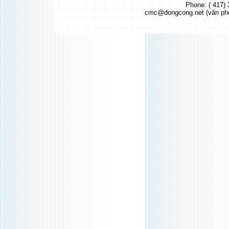
Phone: ( 417) 
cmc@dongcong.net (văn ph