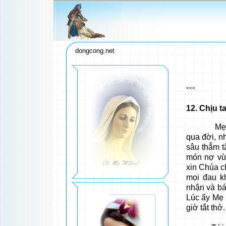
dongcong.net
<<<
12
. Chịu t
Mẹ rất bì
qua đời, n
sâu thẳm t
món nợ vừ
xin Chúa c
mọi đau k
nhận và bá
Lúc ấy Mẹ 
giờ tắt thở.