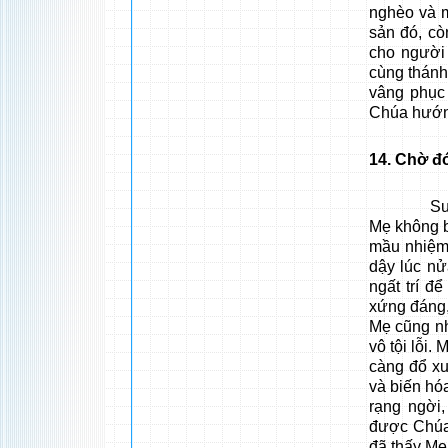
nghèo và m
sản đó, cò
cho người 
cùng thánh
vâng phục 
Chúa hướ
14
. Chờ đ
Suốt 6 th
Mẹ không bi
mầu nhiệm
dậy lúc n
ngất trí đ
xứng đáng,
Mẹ cũng nh
vô tội lỗi
càng đổ xu
và biến hó
rạng ngời
được Chúa 
đã thấy Mẹ