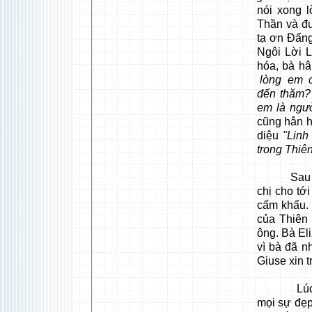
nói xong 
Thần và đư
tạ ơn Đấn
Ngôi Lời 
hóa, bà hâ
lòng em cũ
đến thăm?
em là ngườ
cũng hân h
diệu
"Linh
trong Thiê
Sau cuộc 
chị cho tớ
cấm khẩu. 
của Thiên
ông. Bà Eli
vì bà đã n
Giuse xin t
Lúc ở mộ
mọi sự đẹp