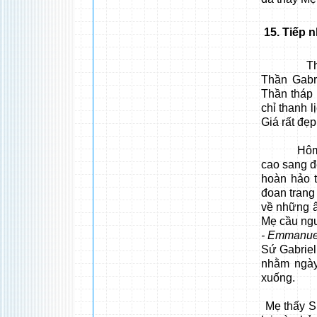
15
. Tiếp 
Thời gia
Thần Gabr
Thần tháp 
chỉ thanh 
Giá rất đẹ
Hôm ấy Mẹ
cao sang đ
hoàn hảo 
đoan trang
về những â
Mẹ cầu ng
- Emmanue
Sứ Gabriel
nhằm ngày
xuống.
Mẹ thấy Sứ Thầ