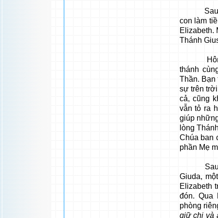
Sau ngày 
con làm ti
Elizabeth.
Thánh Gius
Hôm ấy n
thánh cùn
Thần. Bạn 
sự trên trờ
cả, cũng k
vẫn tỏ ra 
giúp những
lòng Thánh
Chúa ban c
phần Mẹ mộ
Sau bốn n
Giuda, mộ
Elizabeth 
đón. Qua 
phòng riên
giữ chị và