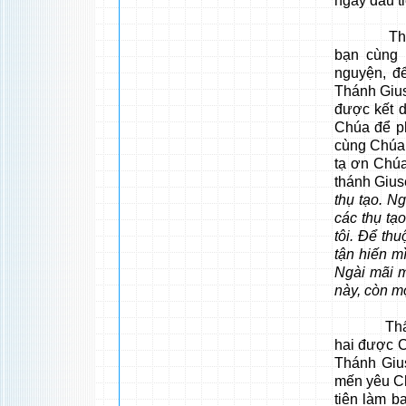
ngày đầu ti
Theo thôn
bạn cùng 
nguyện, đ
Thánh Gius
được kết d
Chúa để ph
cùng Chúa, 
tạ ơn Chúa
thánh Gius
thụ tạo. N
các thụ tạ
tôi. Để thu
tận hiến m
Ngài mãi mã
này, còn mọ
Thấy Mẹ n
hai được C
Thánh Gius
mến yêu Ch
tiên làm b