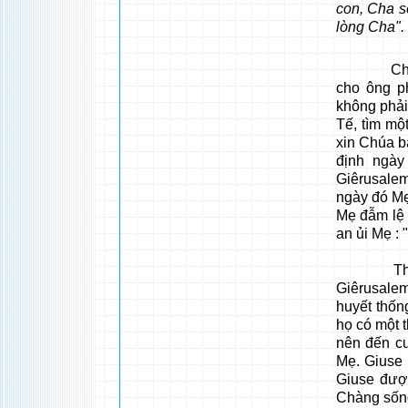
con, Cha s
lòng Cha".
Chúa lại
cho ông p
không phả
Tế, tìm mộ
xin Chúa b
định ngày
Giêrusale
ngày đó Mẹ
Mẹ đẫm lệ 
an ủi Mẹ : "
Thời gian
Giêrusalem
huyết thốn
họ có một t
nên đến cư
Mẹ. Giuse l
Giuse được
Chàng sống