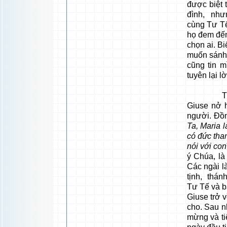
được biệt 
đình, nhưn
cùng Tư Tế
họ đem đến
chọn ai. Bi
muốn sánh 
cũng tin 
tuyên lại 
Trong lú
Giuse nở 
người. Đồn
Ta, Maria l
có đức tha
nói với con
ý Chúa, là
Các ngài l
tịnh, thán
Tư Tế và b
Giuse trở v
cho. Sau n
mừng và t