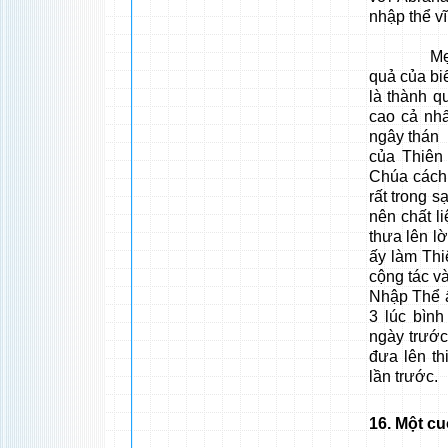
nhập thể vĩ
Mẹ lại s
quả của bi
là thành q
cao cả nhấ
ngây thán 
của Thiên
Chúa cách l
rất trong s
nên chất l
thưa lên l
ấy làm Thi
cộng tác và
Nhập Thể ấ
3 lúc bìn
ngày trước
đưa lên t
lần trước.
16
. Một c