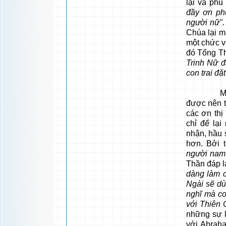
lại và phủ
đầy ơn ph
người nữ".
Chúa lại m
một chức v
đó Tổng Th
Trinh Nữ đ
con trai đặt
Mẹ xin C
được nên tr
các ơn thị
chỉ để lạ
nhận, hầu 
hơn. Bởi 
người nam 
Thần đáp lạ
dàng làm c
Ngài sẽ d
nghĩ mà coi
với Thiên 
những sự l
với Abrah