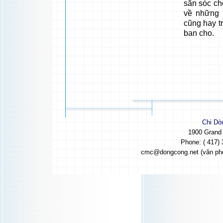
săn sóc ch
về những 
cũng hay 
ban cho.
Chi Dò
1900 Grand
Phone: ( 417) 
cmc@dongcong.net (văn ph