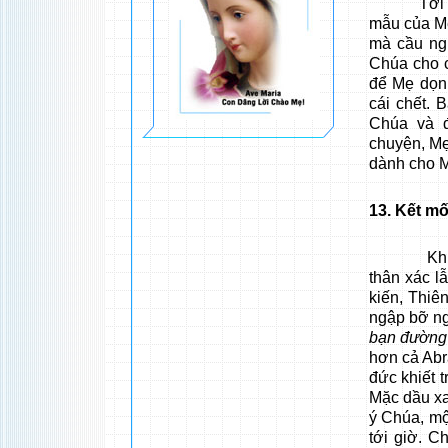
Tới khi l
mẫu của Mẹ
mà cầu ng
Chúa cho 
để Mẹ dọn
cái chết. 
Chúa và 
chuyện, Mẹ
dành cho 
13
. Kết m
Khi được 
thân xác l
kiến, Thiê
ngập bỡ ng
bạn đường
hơn cả Abr
đức khiết 
Mặc dầu xa
ý Chúa, mộ
tới giờ. 