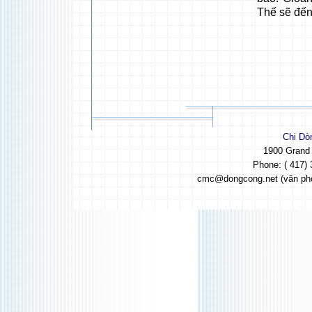
Thế sẽ đế
Chi Dò
1900 Grand
Phone: ( 417) 
cmc@dongcong.net (văn ph