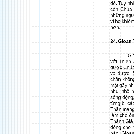
đó. Tuy nhi
còn Chúa 
những ngư
vì họ khiêm
hơn.
34
. Gioan 
Gioan Tiề
với Thiên 
được Chúa
và được l
chân không
mặt gầy nh
nhu, nhã n
sống động,
từng bị cá
Thần mang
làm cho ô
Thánh Giá 
đóng cho 
bảo. Gioa