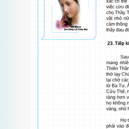
xác có thể
việc cứu độ
cho Thầy T
vật nhỏ nữ
cảm thông 
thấy đau đ
23
. Tiếp 
Sau khi c
mang nhiề
Thiên Thần
thờ lạy Ch
lại chờ cá
từ Ba Tư, 
Cứu Thế, n
ràng hơn v
họ không n
vàng, nhũ
Họ theo n
phải vào đ