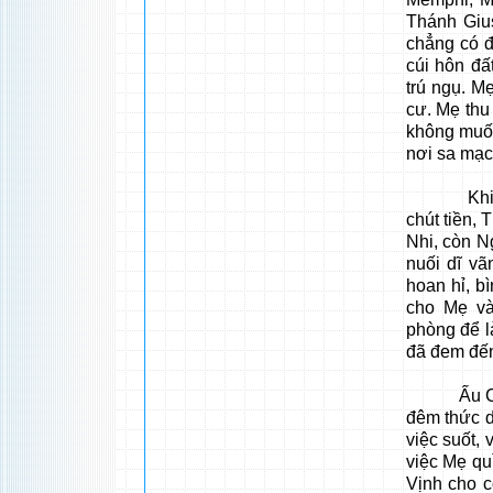
Thánh Giu
chẳng có 
cúi hôn đ
trú ngụ. M
cư. Mẹ thu
không muốn
nơi sa mạc
Khi Thán
chút tiền,
Nhi, còn N
nuối dĩ vã
hoan hỉ, b
cho Mẹ và
phòng để l
đã đem đến
Ấu Chúa v
đêm thức d
việc suốt,
việc Mẹ qu
Vịnh cho c