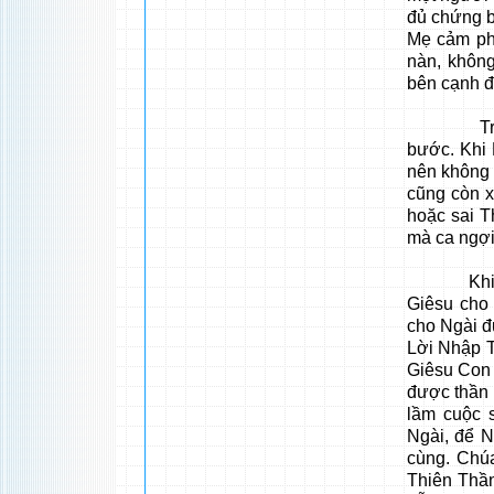
đủ chứng b
Mẹ cảm ph
nàn, không
bên cạnh đ
Trong 3 
bước. Khi 
nên không 
cũng còn x
hoặc sai T
mà ca ngợi
Khi thấy 
Giêsu cho
cho Ngài đ
Lời Nhập T
Giêsu Con 
được thần 
lầm cuộc 
Ngài, để N
cùng. Chú
Thiên Thầ