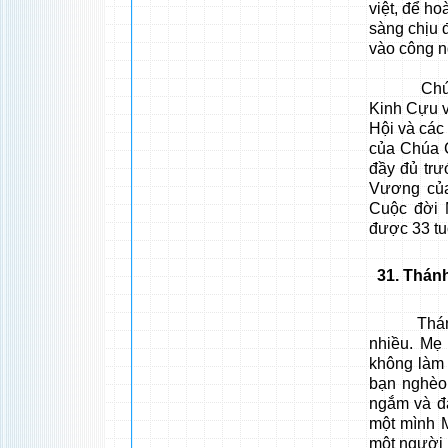
việt, để ho
sàng chịu đ
vào công 
Chúa còn 
Kinh Cựu v
Hội và các
của Chúa 
đầy đủ trư
Vương của
Cuộc đời 
được 33 tuổ
31
. Thánh
Thánh Giu
nhiều. Mẹ
không làm
bạn nghèo
ngắm và đạ
một mình 
một người g