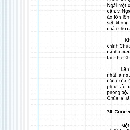
Ngài một c
dân, vì Ng
áo lớn lê
vết, không
chân cho c
Khi Chúa
chính Chúa
dành nhiều
lau cho Ch
Lên 6 tuổi
nhất là ng
cách của 
phục và m
phong độ.
Chúa lại r
30
. Cuộc 
Một hôm 