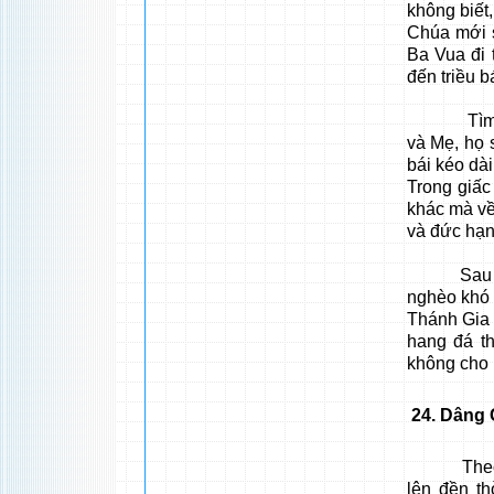
không biết,
Chúa mới s
Ba Vua đi 
đến triều b
Tìm đến c
và Mẹ, họ s
bái kéo dài
Trong giấc
khác mà về
và đức hạn
Sau những
nghèo khó 
Thánh Gia 
hang đá t
không cho 
24
. Dâng
Theo luật
lên đền th