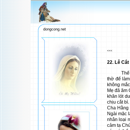
dongcong.net
<<<
22
. Lễ Cắt 
Thể theo 
thờ để làm
không mắc 
Mẹ đã ãm C
khăn lót d
chịu cắt bì
Cha Hằng H
Ngài mặc l
nhân loại 
cảm tạ Chú