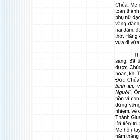
Chúa. Mẹ c
toàn thanh
phụ nữ đạo
vàng dành 
hai dặm, đ
thờ. Hàng 
vừa đi vừa
Thượng T
sáng, đã 
được Chúa
hoan, khi
Đức Chúa 
bình an, 
Người
". Ô
hồn vì con
đứng vững
nhiệm, về 
Thánh Gius
lời tiên t
Mẹ hôn ta
năm tháng t