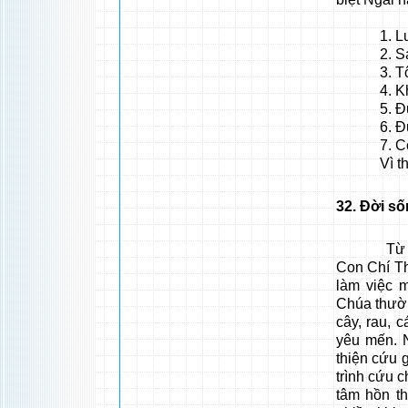
1. Lướt t
2. Sám hố
3. Tôn s
4. Khoẻ 
5. Được 
6. Được 
7. Có ngư
Vì thế ma
32
. Đời s
Từ khi số
Con Chí Th
làm việc m
Chúa thường
cây, rau, 
yêu mến. N
thiện cứu 
trình cứu 
tâm hồn th