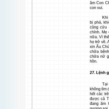
ãm Con Ch
con vui.
Khi vừa đ
bị phá, kh
cũng cứu 
chính. Mẹ 
nữa. Vì th
họ trở về.
xin Ấu Ch
chữa bệnh
chữa nữ g
hồn.
27
. Lệnh g
Tại quê n
không tìm đ
hết các tr
được cả T
đang ãm 
gương soi,