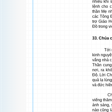
nhiều khi
lệnh cho 
thần Mẹ n
các Tông Đ
trợ Giáo H
Đồ trong v
33
. Chúa 
Tới năm 2
kinh nguyện
vắng nhà c
Thần cung 
nơi, ra kh
Độ. Lời Ch
quả lạ lùng
và đức hiề
Chúa ủi 
viếng thăm
ánh sáng, 
nào cũng l