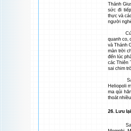
Thánh Giu
sức đi ti
thực và cá
người ngh
Cứ như t
quanh co, 
và Thánh G
màn trời c
đến lúc ph
các Thiên
sai chim t
Sau chuỗ
Heliopoli m
ma qủi hãm
thoát nhiề
26
. Lưu lạ
Sau khi d
Memphi, Ma