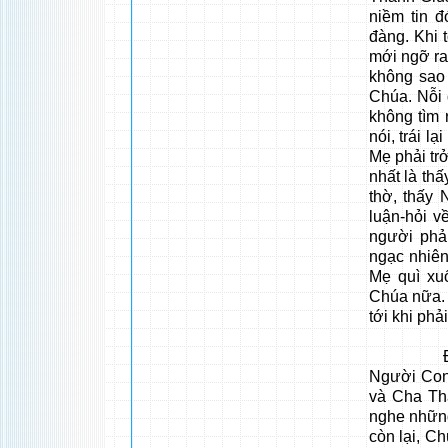
niềm tin đ
đàng. Khi 
mới ngỡ ra
không sao 
Chúa. Nỗi 
không tìm 
nói, trái l
Mẹ phải tr
nhất là th
thờ, thấy 
luận-hỏi 
người phả
ngạc nhiên
Mẹ quì xu
Chúa nữa. 
tới khi ph
Để Mẹ v
Người Con
và Cha Thá
nghe những
còn lại, C