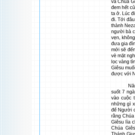
và Chúa Gi
đem hết củ
ta ở. Lúc đ
đi. Tới đâ
thành Neza
người bà c
vẹn, không
đưa gia đì
mới sẽ đến
vè mặt ngh
lọc vàng t
Giêsu muốn
được với N
Năm lên 1
suốt 7 ngà
vào cuộc 
những gì 
để Người c
rằng Chúa 
Giêsu lìa 
Chúa Giês
Thánh Gius