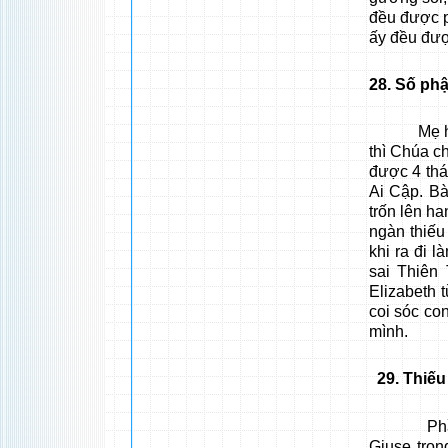
đều được p
ấy đều đượ
28
. Số ph
Mẹ hỏi Ch
thì Chúa ch
được 4 thá
Ai Cập. Bà
trốn lên h
ngàn thiếu
khi ra đi 
sai Thiên
Elizabeth 
coi sóc con
mình.
29
. Thiếu
Phần Chú
Giuse tro