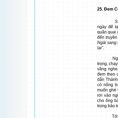
25
. Đem C
Sau nghi
ngày để t
quằn quại 
đến truyền
Ngài sang 
lại".
Ngay lúc
trọng, chạy
vâng nghe
đem theo c
dẫn Thánh
có nông tr
muốn ghé 
rơi vào ng
cho ông b
trọng bảo 
Tới gần Đ