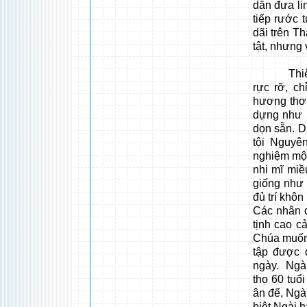
dẫn đưa l
tiếp rước 
dãi trên T
tật, nhưng 
Thiên Chú
rực rỡ, c
hương thơ
dựng như m
dọn sẵn. D
tội Nguyê
nghiệm một
nhi mĩ miề
giống như 
đủ trí khôn
Các nhân đ
tịnh cao c
Chúa muốn 
tập được 
ngày. Ngà
thọ 60 tuổ
ân để, Ngà
biệt Ngài 