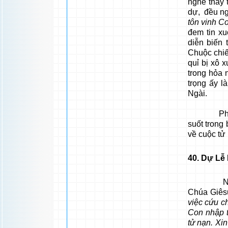
nghe thấy 
dự, đều n
tôn vinh C
đem tin xu
diễn biến
Chuộc chiến
quỉ bị xô 
trong hỏa 
trọng ấy l
Ngài.
Phần Chú
suốt trong
về cuộc tử
40
. Dự Lễ
Ngày thứ
Chúa Giêsu
việc cứu c
Con nhập t
tử nạn. Xi