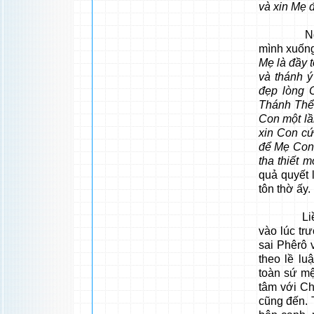
và xin Mẹ đ
Nghe lời
mình xuống
Mẹ là đầy 
và thánh 
đẹp lòng 
Thánh Thể
Con một lầ
xin Con cứ
để Mẹ Con 
tha thiết m
quả quyết 
tôn thờ ấy.
Liền đấy,
vào lúc tr
sai Phêrô 
theo lề lu
toàn sứ mệ
tâm với Ch
cũng đến. 