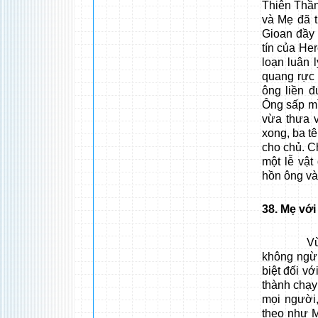
Thiên Thần
và Mẹ đã t
Gioan đầy 
tín của He
loạn luân 
quang rực 
ông liền đ
Ông sấp mì
vừa thưa 
xong, ba t
cho chủ. C
một lễ vật
hồn ông và
38
. Mẹ vớ
Vừa tiếp
không ngừn
biệt đối v
thành chạy
mọi người
theo như M