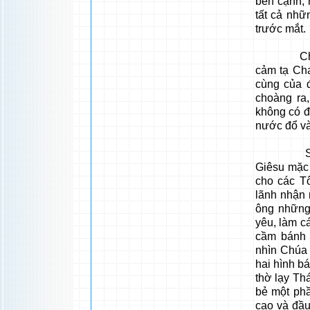
bên cạnh, 
tất cả nhữ
trước mắt.
Chúa Giê
cảm tạ Ch
cùng của đ
choàng ra
không có đư
nước đổ và
Sau khi 
Giêsu mặc 
cho các T
lãnh nhận
ông những
yêu, làm c
cầm bánh v
nhìn Chúa
hai hình b
thờ lạy Th
bẻ một phầ
cao và đầu