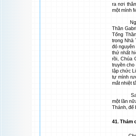
ra nơi thâ
một mình M
Ngài lại
Thần Gabri
Tổng Thần
trong Nhà
đó nguyên 
thứ nhất h
rồi, Chúa 
truyền cho
lập chức L
tự mình rư
mắt nhiệt t
Sau khi m
một lần nữ
Thánh, để
41
. Thảm 
Chúa Giês