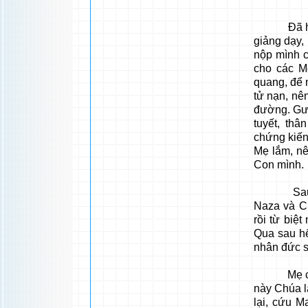
Đã hơn ha
giảng dạy,
nộp mình c
cho các M
quang, để n
tử nạn, nê
đường. Gươ
tuyết, th
chứng kiến
Mẹ lắm, n
Con mình.
Sau cuộc
Naza và Ch
rồi từ biệ
Qua sau h
nhân đức s
Mẹ cùng C
này Chúa l
lại, cứu M