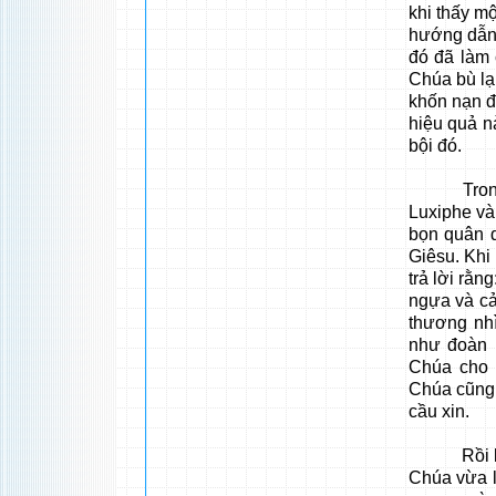
khi thấy m
hướng dẫn 
đó đã làm 
Chúa bù lạ
khốn nạn đ
hiệu quả n
bội đó.
Trong bọn
Luxiphe và
bọn quân 
Giêsu. Khi 
trả lời rằng
ngựa và c
thương nh
như đoàn 
Chúa cho 
Chúa cũng 
cầu xin.
Rồi lúc P
Chúa vừa 