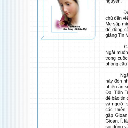
nguyện.
Để tuân 
chú đến vi
Mẹ sấp mìn
để đồng c
giảng Tin 
Các Thiê
Ngài muốn 
trong cuộc
phòng cầu 
Ngài ở lạ
này đón n
nhiều ân s
Đại Tiên T
để báo tin
và người 
các Thiên 
gặp Gioan
Gioan. Ít 
soi động v