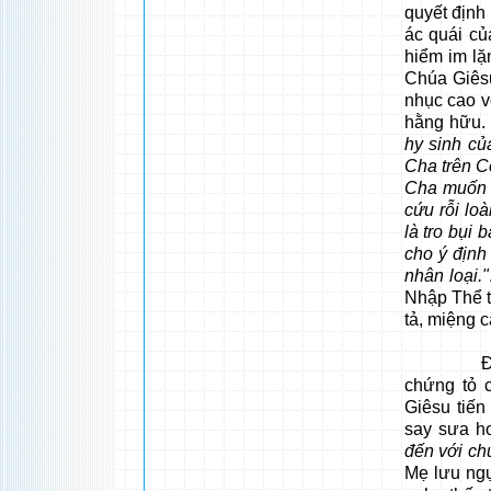
quyết định
ác quái củ
hiểm im lặ
Chúa Giês
nhục cao 
hằng hữu.
hy sinh củ
Cha trên Co
Cha muốn 
cứu rỗi loà
là tro bụi
cho ý định
nhân loại."
Nhập Thể t
tả, miệng 
Để sửa s
chứng tỏ 
Giêsu tiến
say sưa h
đến với ch
Mẹ lưu ngụ