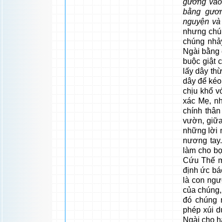
gương vào
bằng gươm
nguyện và
nhưng chú
chúng nhả
Ngài bằng 
buộc giật 
lấy dây thừ
dây để kéo
chịu khổ v
xác Mẹ, nh
chính thân
vườn, giữa
những lời 
nương tay.
làm cho bọ
Cứu Thế m
định ức bá
là con ngư
của chúng
đó chúng 
phép xúi d
Ngài cho h