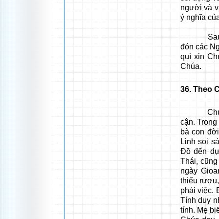
người và v
ý nghĩa của
Sau đó N
đón các Ng
quì xin Ch
Chúa.
36
. Theo C
Chúa Giês
cận. Trong
bà con đờ
Linh soi s
Đồ đến dự
Thái, cũng
ngày Gioa
thiếu rượu
phải việc.
Tính duy n
tính. Mẹ bi