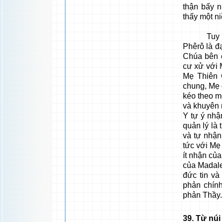
thận bấy 
thấy một n
Tuy
Phêrô là đ
Chúa bên 
cư xử với M
Mẹ Thiên 
chung, Mẹ 
kéo theo m
và khuyên n
Y tự ý nhậ
quản lý là
và tự nhận
tức với Mẹ 
ít nhận của
của Madale
đức tin và
phản chính
phản Thầy
39
. Từ núi