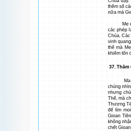
Chúa dạy. 
thêm số cá
nữa mà Gio
Mẹ cũng t
các phép l
Chúa. Các 
vinh quang
thế mà Mẹ
khiêm tốn 
37
. Thăm 
Ma quỉ đư
chúng nhìn
nhưng chú
Thế, mà ch
Thượng Tế
để tìm mo
Gioan Tiền
không nhận
chết Gioan