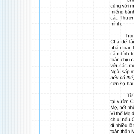
cùng với m
miếng bánh
các Thượn
mình.
Trong vư
Cha để là
nhân loại.
cảm tính t
toàn chịu c
với các m
Ngài sấp m
nếu có thể
cơn sợ hãi
Từ nhà Ti
tại vườn C
Mẹ, hết nh
Vì thế Mẹ 
chịu, nếu 
đi nhiều l
toàn thân 