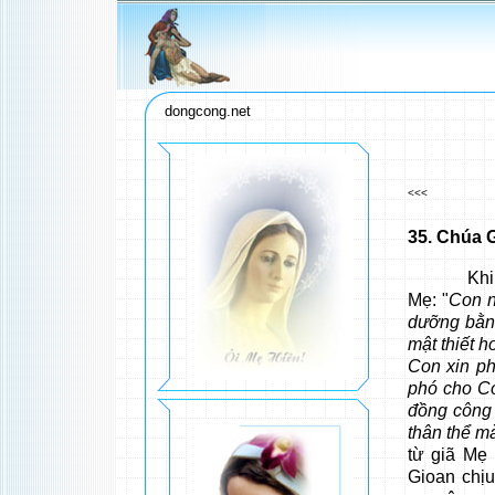
dongcong.net
<<<
35
. Chúa 
Khi sửa s
Mẹ: "
Con n
dưỡng bằn
mật thiết h
Con xin p
phó cho C
đồng công 
thân thể m
từ giã Mẹ
Gioan chịu