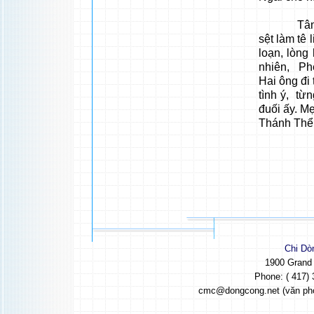
Tâm hồn 
sệt làm tê 
loạn, lòng
nhiên, Ph
Hai ông đi
tình ý, từ
đuối ấy. M
Thánh Thể 
Chi Dò
1900 Grand
Phone: ( 417) 
cmc@dongcong.net (văn ph