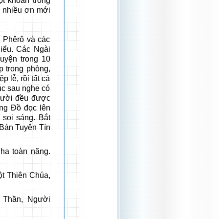
t khoản trong
ẹ nhiều ơn mới
Phêrô và các
iểu. Các Ngài
uyện trong 10
p trong phòng,
lễ, rồi tất cả
úc sau nghe có
người đều được
ng Đồ đọc lên
 soi sáng. Bắt
 Bản Tuyên Tín
Cha toàn năng.
ột Thiên Chúa,
 Thần, Người