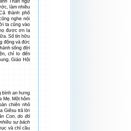
nh Thần ngự
ước, làm nhiều
 Cả thành phố
cũng nghe nói
ời ta cũng vào
 họ được ơn lạ
ữa. Số tín hữu
ng động và đức
Thánh sống đời
ện, chỉ lo đến
hung. Giáo Hội
bình an hưng
ủa Mẹ. Một hôm
oàn chiên nhỏ
 Giêsu trả lời
hân Con, do đó
 nhiều sự bách
hục và chỉ cầu