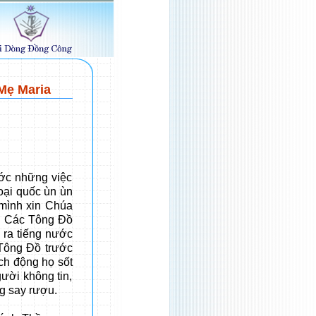
Mẹ Maria
c những việc
oại quốc ùn ùn
mình xin Chúa
g. Các Tông Đồ
 ra tiếng nước
 Tông Đồ trước
ích động họ sốt
ười không tin,
g say rượu.