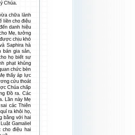
 ý Chúa.
a chữa lành
 liền cho điệu
 đến danh hiệu
 cho Mẹ, tưởng
 được chịu khó
và Saphira hà
n bán gia sản,
cho họ biết sự
ình phạt khủng
 quan chức bèn
Mẹ thấy áp lực
ương cứu thoát
Được Chúa chấp
ông Đồ ra. Các
nữa. Lần này Mẹ
sai các Thiên
uỉ ra khỏi họ,
g bằng với hai
 Luật Gamaliel
c cho điệu hai