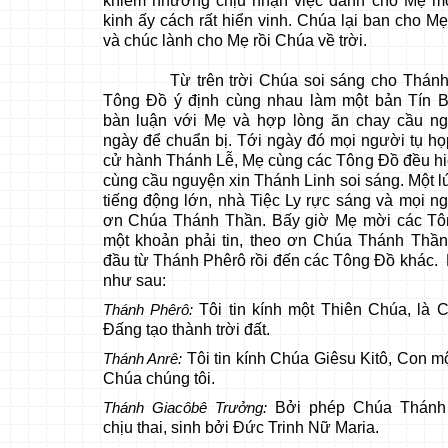
khiêm nhường chịu nhận việc dành cho Mẹ mộ
kinh ấy cách rất hiển vinh. Chúa lại ban cho M
và chúc lành cho Mẹ rồi Chúa về trời.
Từ trên trời Chúa soi sáng cho Thánh 
Tông Đồ ý định cùng nhau làm một bản Tín B
bàn luận với Mẹ và hợp lòng ăn chay cầu ng
ngày để chuẩn bị. Tới ngày đó mọi người tụ họ
cử hành Thánh Lễ, Mẹ cùng các Tông Đồ đều hiệp 
cùng cầu nguyện xin Thánh Linh soi sáng. Một l
tiếng động lớn, nhà Tiệc Ly rực sáng và mọi 
ơn Chúa Thánh Thần. Bấy giờ Mẹ mời các Tô
một khoản phải tin, theo ơn Chúa Thánh Thần
đầu từ Thánh Phêrô rồi đến các Tông Đồ khác.
như sau:
Tôi tin kính một Thiên Chúa, là 
Thánh Phêrô:
Đấng tạo thành trời đất.
Tôi tin kính Chúa Giêsu Kitô, Con m
Thánh Anrê:
Chúa chúng tôi.
Bởi phép Chúa Thánh
Thánh Giacôbê Trưởng:
chịu thai, sinh bởi Đức Trinh Nữ Maria.