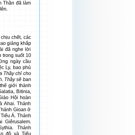
h Thần đã làm
lên.
ịu chết, các
rao giảng khắp
ài đã nghe lời
 trong suốt 10
hững ngày cầu
ệc Ly, bao phủ
ủa Thầy chỉ cho
h. Thầy sẽ ban
 thế giới thành
atia, Bitinia,
Giáo Hội hoàn
và Ahai. Thánh
 Thánh Gioan ở
i Tiểu Á. Thánh
i Giêrusalem.
ythia. Thánh
Ấn độ và Tiểu