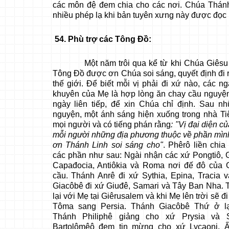
các môn đệ đem chia cho các nơi. Chúa Thán
nhiều phép lạ khi bản tuyên xưng này được đọc 
54
. Phù trợ các Tông Đồ:
Một năm trôi qua kể từ khi Chúa Giêsu ch
Tông Đồ được ơn Chúa soi sáng, quyết định đi 
thế giới. Để biết mỗi vị phải đi xứ nào, các ng
khuyên của Mẹ là hợp lòng ăn chay cầu nguyện
ngày liên tiếp, để xin Chúa chỉ định. Sau n
nguyện, một ánh sáng hiện xuống trong nhà Ti
mọi người và có tiếng phán rằng
: "Vị đại diện c
mỗi người những địa phương thuộc về phần mìn
ơn Thánh Linh soi sáng cho"
. Phêrô liền chia
các phần như sau: Ngài nhận các xứ Pongtiô, Gal
Capađocia, Antiôkia và Roma nơi đế đô của 
cầu. Thánh Anrê đi xứ Sythia, Epina, Tracia 
Giacôbê đi xứ Giuđê, Samari và Tây Ban Nha.
lại với Mẹ tại Giêrusalem và khi Mẹ lên trời sẽ đ
Tôma sang Persia. Thánh Giacôbê Thứ ở lạ
Thánh Philiphê giảng cho xứ Prysia và S
Bartolômêô đem tin mừng cho xứ Lycaoni, 