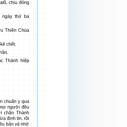
atô, chịu đóng
 ngày thứ ba
ữu Thiên Chúa
kẻ chết.
hần.
ác Thánh hiệp
 chuẩn y qua
 mọi người đều
ới chân Thánh
 định tín, rồi
iều bản và nhờ