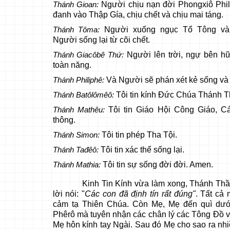
Người chịu nạn đời Phongxiô Phil
Thánh Gioan:
đanh vào Thập Gía, chịu chết và chịu mai táng.
Người xuống ngục Tổ Tông và
Thánh Tôma:
Người sống lại từ cõi chết.
Người lên trời, ngự bên h
Thánh Giacôbê Thứ:
toàn năng.
Và Người sẽ phán xét kẻ sống và 
Thánh Philiphê:
Tôi tin kính Đức Chúa Thánh T
Thánh Batôlômêô:
Tôi tin Giáo Hội Công Giáo, C
Thánh Mathêu:
thông.
Tôi tin phép Tha Tội.
Thánh Simon:
Tôi tin xác thể sống lại.
Thánh Tađêô:
Tôi tin sự sống đời đời. Amen.
Thánh Mathia:
Kinh Tin Kính vừa làm xong, Thánh Thần
lời nói: "
Các con đã định tín rất đúng"
. Tất cả
cảm tạ Thiên Chúa. Còn Mẹ, Mẹ đến quì dư
Phêrô mà tuyên nhận các chân lý các Tông Đồ vừa
Mẹ hôn kính tay Ngài. Sau đó Mẹ cho sao ra nh