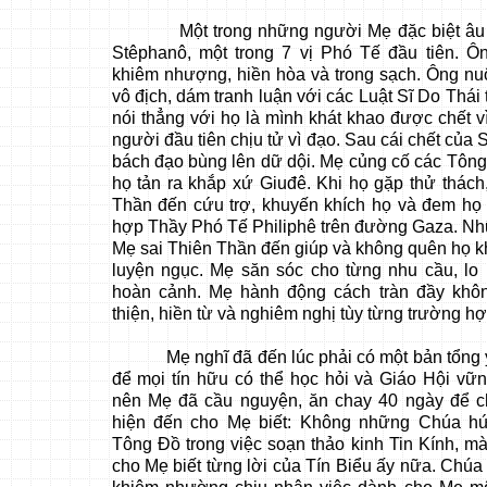
Một trong những người Mẹ đặc biệt âu 
Stêphanô, một trong 7 vị Phó Tế đầu tiên. Ô
khiêm nhượng, hiền hòa và trong sạch. Ông nu
vô địch, dám tranh luận với các Luật Sĩ Do Thái
nói thẳng với họ là mình khát khao được chết v
người đầu tiên chịu tử vì đạo. Sau cái chết của
bách đạo bùng lên dữ dội. Mẹ củng cố các Tôn
họ tản ra khắp xứ Giuđê. Khi họ gặp thử thách
Thần đến cứu trợ, khuyến khích họ và đem họ
hợp Thầy Phó Tế Philiphê trên đường Gaza. Nh
Mẹ sai Thiên Thần đến giúp và không quên họ k
luyện ngục. Mẹ săn sóc cho từng nhu cầu, lo
hoàn cảnh. Mẹ hành động cách tràn đầy khô
thiện, hiền từ và nghiêm nghị tùy từng trường hợ
Mẹ nghĩ đã đến lúc phải có một bản tổng yế
để mọi tín hữu có thể học hỏi và Giáo Hội vững
nên Mẹ đã cầu nguyện, ăn chay 40 ngày để c
hiện đến cho Mẹ biết: Không những Chúa hứ
Tông Đồ trong việc soạn thảo kinh Tin Kính, m
cho Mẹ biết từng lời của Tín Biểu ấy nữa. Chú