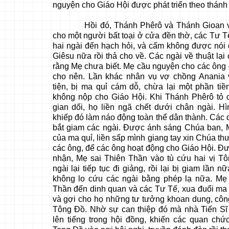
nguyện cho Giáo Hội được phát triển theo thánh
Hồi đó, Thánh Phêrô và Thánh Gioan vừ
cho một người bất toại ở cửa đền thờ, các Tư Tế
hai ngài đến hạch hỏi, và cấm không được nói
Giêsu nữa rồi thả cho về. Các ngài về thuật lại
rằng Mẹ chưa biết. Mẹ cầu nguyện cho các ông
cho nên. Lần khác nhân vụ vợ chồng Anania 
tiện, bị ma quỉ cám dỗ, chừa lại một phần tiề
không nộp cho Giáo Hội. Khi Thánh Phêrô tỏ 
gian dối, họ liền ngã chết dưới chân ngài. H
khiếp đó làm náo động toàn thể dân thành. Các
bắt giam các ngài. Được ánh sáng Chúa ban, 
của ma quỉ, liền sấp mình giang tay xin Chúa th
các ông, để các ông hoạt động cho Giáo Hội. 
nhận, Mẹ sai Thiên Thần vào tù cứu hai vị T
ngài lại tiếp tục đi giảng, rồi lại bị giam lần 
không lo cứu các ngài bằng phép lạ nữa. Mẹ 
Thần đến dinh quan và các Tư Tế, xua đuổi ma q
và gợi cho họ những tư tưởng khoan dung, côn
Tông Đồ. Nhờ sự can thiệp đó mà nhà Tiến Sĩ
lên tiếng trong hội đồng, khiến các quan chứ