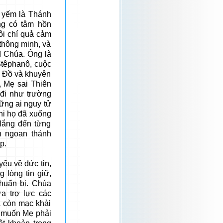
yếm là Thánh
ng có tâm hồn
ôi chí quả cảm
 thông minh, và
ì Chúa. Ông là
 Stêphanô, cuộc
g Đồ và khuyên
, Mẹ sai Thiên
 đi như trường
ững ai nguy tử
hi họ đã xuống
 lắng đến từng
n ngoan thánh
p.
u về đức tin,
 lòng tin giữ,
huẩn bị. Chúa
a trợ lực các
à còn mạc khải
a muốn Mẹ phải