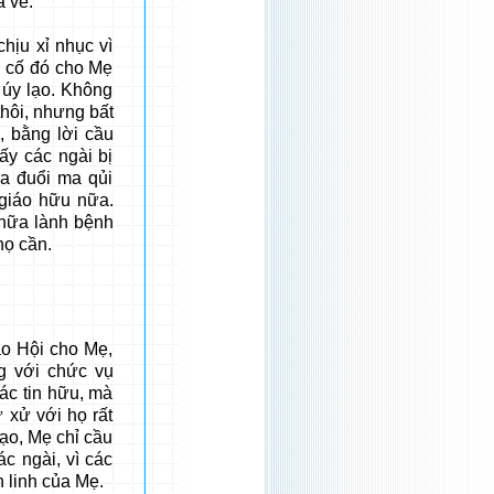
a về.
u xỉ nhục vì
n cố đó cho Mẹ
 úy lạo. Không
hôi, nhưng bất
, bằng lời cầu
ấy các ngài bị
ua đuổi ma qủi
 giáo hữu nữa.
Chữa lành bệnh
 họ cần.
 Hội cho Mẹ,
g với chức vụ
ác tin hữu, mà
 xử với họ rất
ạo, Mẹ chỉ cầu
c ngài, vì các
 linh của Mẹ.