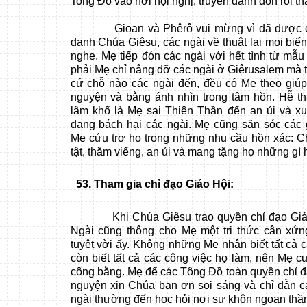
Tong Đồ vào nơi hội nghị, truyền đánh đòn rồi th
Gioan và Phêrô vui mừng vì đã được chị
danh Chúa Giêsu, các ngài về thuật lại mọi biế
nghe. Mẹ tiếp đón các ngài với hết tình từ mẫu
phải Mẹ chỉ nâng đỡ các ngài ở Giêrusalem mà t
cứ chỗ nào các ngài đến, đều có Mẹ theo giúp
nguyện và bằng ánh nhìn trong tâm hồn. Hễ th
lâm khổ là Mẹ sai Thiên Thần đến an ủi và x
đang bách hại các ngài. Mẹ cũng săn sóc các
Mẹ cứu trợ họ trong những nhu cầu hồn xác: 
tật, thăm viếng, an ủi và mang tặng họ những gì
53
. Tham gia chỉ đạo Giáo Hội:
Khi Chúa Giêsu trao quyền chỉ đạo Giáo
Ngài cũng thông cho Mẹ một tri thức cân xứn
tuyệt vời ấy. Không những Mẹ nhận biết tất cả c
còn biết tất cả các công việc họ làm, nên Mẹ cư
công bằng. Mẹ để các Tông Đồ toàn quyền chỉ đ
nguyện xin Chúa ban ơn soi sáng và chỉ dẫn cá
ngài thường đến học hỏi nơi sự khôn ngoan thần