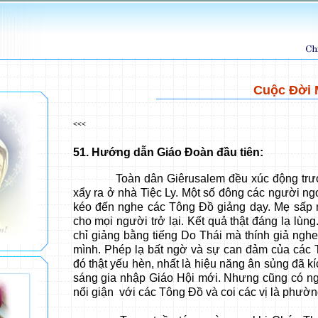
Cuộc Đời 
<<<
51
. Hướng dẫn Giáo Đoàn đầu tiên:
Toàn dân Giêrusalem đều xúc động trướ
xẩy ra ở nhà Tiệc Ly. Một số đông các người ng
kéo đến nghe các Tông Đồ giảng dạy. Mẹ sấp 
cho mọi người trở lại. Kết quả thật đáng lạ lùn
chỉ giảng bằng tiếng Do Thái mà thính giả nghe
mình. Phép lạ bất ngờ và sự can đảm của các
đó thật yếu hèn, nhất là hiệu năng ân sủng đã k
sáng gia nhập Giáo Hội mới. Nhưng cũng có ng
nổi giận với các Tông Đồ và coi các vị là phườn