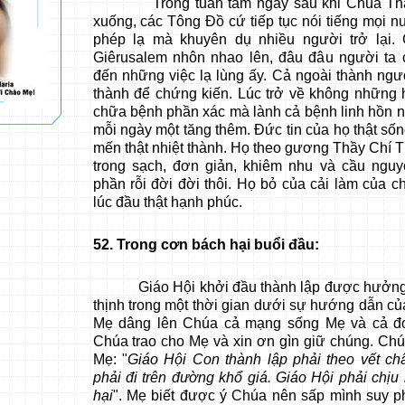
Trong tuần tám ngày sau khi Chúa Thá
xuống, các Tông Đồ cứ tiếp tục nói tiếng mọi n
phép lạ mà khuyên dụ nhiều người trở lại.
Giêrusalem nhôn nhao lên, đâu đâu người ta 
đến những việc lạ lùng ấy. Cả ngoài thành ngư
thành để chứng kiến. Lúc trở về không những
chữa bệnh phần xác mà lành cả bệnh linh hồn n
mỗi ngày một tăng thêm. Đức tin của họ thật số
mến thật nhiệt thành. Họ theo gương Thầy Chí 
trong sạch, đơn giản, khiêm nhu và cầu nguy
phần rỗi đời đời thôi. Họ bỏ của cải làm của c
lúc đầu thật hạnh phúc.
52
. Trong cơn bách hại buổi đầu:
Giáo Hội khởi đầu thành lập được hưởng 
thịnh trong một thời gian dưới sự hướng dẫn c
Mẹ dâng lên Chúa cả mạng sống Mẹ và cả đ
Chúa trao cho Mẹ và xin ơn gìn giữ chúng. Chúa
Mẹ: "
Giáo Hội Con thành lập phải theo vết c
phải đi trên đường khổ giá. Giáo Hội phải chịu
hại
". Mẹ biết được ý Chúa nên sấp mình suy p